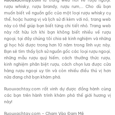
Ruouxachtay.com
là trang web nói về rượu ngoại:
rượu whisky, rượu brandy, rượu rum,… Cho dù bạn
muốn biết về nguồn gốc của một loại rượu whisky cụ
thể, hoặc hương vị và lịch sử đi kèm với nó, trang web
này có thể giúp bạn biết từng chi tiết nhỏ. Trang web
này rất hữu ích khi bạn không biết nhiều về rượu
ngoại, tại đây chúng tôi chia sẽ kinh nghiệm và những
gì học hỏi được trong hơn 10 năm trong lĩnh vực này.
Bạn sẽ tìm thấy lịch sử nguồn gốc các loại rượu ngoại,
những mẫu rượu quý hiếm, cách thưởng thức rượu,
kinh nghiệm phân biệt rượu, cách chọn lưa được cửa
hàng rượu ngoại uy tín và còn nhiều điều thú vị hơn
nữa đang chờ bạn khám phá.
Ruouxachtay.com rất vinh dự được đồng hành cùng
các bạn trên hành trình khám phá thế giới hương vị
này!
Ruouxachtay.com – Cham Vào Đam Mê