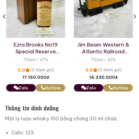
Ezra Brooks No19
Jim Beam Western &
Special Reserve
Atlantic Railroad
Kentucky Straight
Combination Car
750ml / 47%
750ml / 43%
Bourbon Whiskey
0,0
0,0
(0 đánh giá)
(0 đánh giá)
17.150.000
₫
14.330.000
₫
Zalo
Hotline
Zalo
Hotline
Thông tin dinh dưỡng
Một ly rượu whisky 100 bằng chứng 30 ml chứa:
Calo: 123