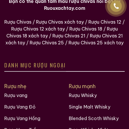
Bạn có thể quan tâm mẫu rượu chivas nổi bật tại
Ruouxachtay.com
Rượu Chivas
/
Rượu Chivas xách tay
/
Rượu Chivas 12
/
Rượu Chivas 12 xách tay
/
Rượu Chivas 18
/
Rượu
Chivas 18 xách tay
/
Rượu Chivas 21
/
Rượu Chivas 21
xách tay
/
Rượu Chivas 25
/
Rượu Chivas 25 xách tay
DANH MỤC RƯỢU NGOẠI
Rượu nhẹ
Rượu mạnh
Rượu vang
Rượu Whisky
Rượu Vang Đỏ
Single Malt Whisky
Rượu Vang Hồng
Blended Scoth Whisky