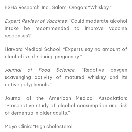
ESHA Research, Inc., Salem, Oregon: “Whiskey.”
Expert Review of Vaccines
: “Could moderate alcohol
intake be recommended to improve vaccine
responses?”
Harvard Medical School: “Experts say no amount of
alcohol is safe during pregnancy.”
Journal of Food Science
: “Reactive oxygen
scavenging activity of matured whiskey and its
active polyphenols.”
Journal of the American Medical Association:
“Prospective study of alcohol consumption and risk
of dementia in older adults.”
Mayo Clinic: “High cholesterol.”