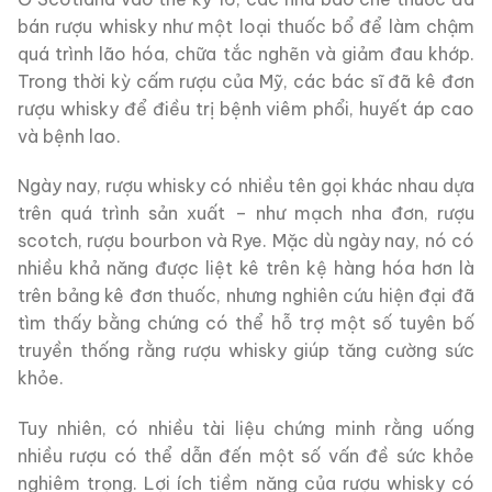
bán rượu whisky như một loại thuốc bổ để làm chậm
quá trình lão hóa, chữa tắc nghẽn và giảm đau khớp.
Trong thời kỳ cấm rượu của Mỹ, các bác sĩ đã kê đơn
rượu whisky để điều trị bệnh viêm phổi, huyết áp cao
và bệnh lao.
Ngày nay, rượu whisky có nhiều tên gọi khác nhau dựa
trên quá trình sản xuất – như mạch nha đơn, rượu
scotch, rượu bourbon và Rye. Mặc dù ngày nay, nó có
nhiều khả năng được liệt kê trên kệ hàng hóa hơn là
trên bảng kê đơn thuốc, nhưng nghiên cứu hiện đại đã
tìm thấy bằng chứng có thể hỗ trợ một số tuyên bố
truyền thống rằng rượu whisky giúp tăng cường sức
khỏe.
Tuy nhiên, có nhiều tài liệu chứng minh rằng uống
nhiều rượu có thể dẫn đến một số vấn đề sức khỏe
nghiêm trọng. Lợi ích tiềm năng của rượu whisky có