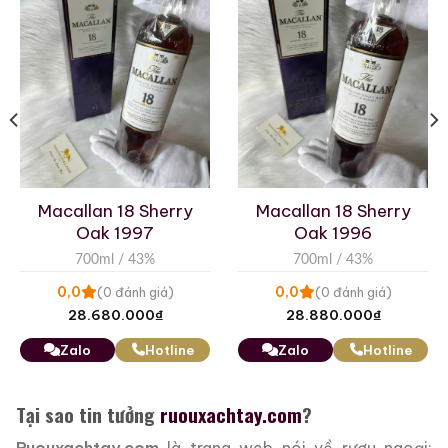
Macallan 18 Sherry
Macallan 18 Sherry
Oak 1997
Oak 1996
700ml / 43%
700ml / 43%
0,0
0,0
(0 đánh giá)
(0 đánh giá)
28.680.000
₫
28.880.000
₫
Zalo
Hotline
Zalo
Hotline
Tại sao tin tưởng
ruouxachtay.com
?