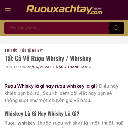
Skip
to
content
Tìm
kiếm
sản
phẩm
TIN TỨC
,
HIỂU VỀ WHISKY
Tất Cả Về Rượu Whisky / Whiskey
POSTED ON
02/08/2023
BY
ĐẶNG THÀNH CÔNG
Rượu Whisky là gì hay rượu whiskey là gì
? Điều này
khiến bạn bối rối. Sau khi xem bài viết này bạn sẽ
thông suốt như một chuyên gia về rượu.
Whiskey Là Gì Hay Whisky Là Gì?
Rượu
whiskey
(hoặc rượu whisky) là một thuật ngữ