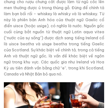
chung cho rượu chưng cất được làm từ ngũ cốc lên
men thường được ủ trong thùng gỗ. Đừng để chính tả
làm bạn bối rối – whiskey là whisky và là whiskey. Từ
này là phiên bản Anh hóa của thuật ngữ Gaelic cổ
điển uisce (hoặc usige), có nghĩa là nước. Nguồn gốc
cuối cùng bắt nguồn từ thuật ngữ Latin aqua vitea
(“nước của sự sống”) được dịch sang tiếng Ireland cổ
là uisce beatha và uisge beatha trong tiếng Gaelic
của Scotland. Sự khác biệt về chính tả, trong cả tiếng
Anh và thuật ngữ gốc, là vấn đề khác biệt về ngôn
ngữ trong khu vực. Các quốc gia như Ireland và Hoa
Kỳ ưu tiên đánh vần bằng chữ “e”, trong khi Scotland,
Canada và Nhật Bản bỏ qua nó.