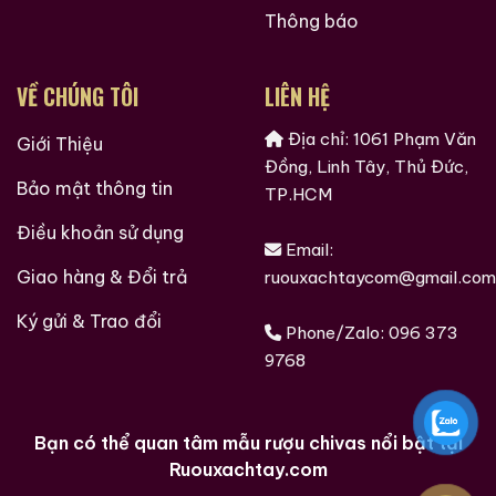
Thông báo
VỀ CHÚNG TÔI
LIÊN HỆ
Địa chỉ: 1061 Phạm Văn
Giới Thiệu
Đồng, Linh Tây, Thủ Đức,
Bảo mật thông tin
TP.HCM
Điều khoản sử dụng
Email:
Giao hàng & Đổi trả
ruouxachtaycom@gmail.com
Ký gửi & Trao đổi
Phone/Zalo:
096 373
9768
Bạn có thể quan tâm mẫu rượu chivas nổi bật tại
Ruouxachtay.com