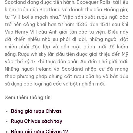
Scotland đang được tiến hành. Excequer Rolls, tài liệu
kiểm toán của Scotland về doanh thu của Hoàng gia,
từ “VIII bolls mạch nha.” Việc sản xuất rượu ngũ cốc
trở nên công khai hơn từ năm 1536 đến 1541 sau khi
Vua Henry VIII của Anh giải tán các tu viện. Điều này
đã khiến nhiều nhà sư phải di dời, những người đột
nhiên phải độc lập và cần một cách mới để kiếm
sống. Rượu whisky lần đầu tiên được giới thiệu đến Mỹ
vào thế kỷ 17 khi thực dân châu Âu đến Thế giới mới.
Những người Ireland và Scotland nhập cư đã mang
theo phương pháp chưng cất rượu của họ và bắt đầu
sử dụng các loại ngũ cốc và bột nghiền mới.
Xem thêm thông tin:
Bảng giá rượu Chivas
Rượu Chivas xách tay
Bảng giá rượu Chivas 12