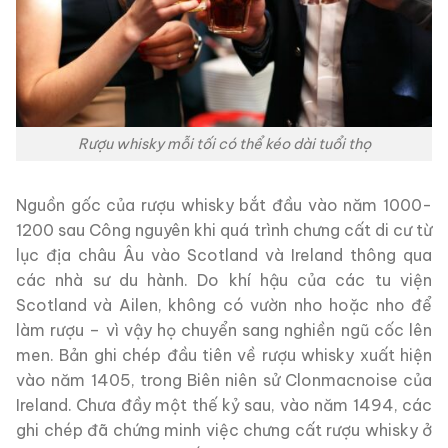
Rượu whisky mỗi tối có thể kéo dài tuổi thọ
Nguồn gốc của rượu whisky bắt đầu vào năm 1000-
1200 sau Công nguyên khi quá trình chưng cất di cư từ
lục địa châu Âu vào Scotland và Ireland thông qua
các nhà sư du hành. Do khí hậu của các tu viện
Scotland và Ailen, không có vườn nho hoặc nho để
làm rượu – vì vậy họ chuyển sang nghiền ngũ cốc lên
men. Bản ghi chép đầu tiên về rượu whisky xuất hiện
vào năm 1405, trong Biên niên sử Clonmacnoise của
Ireland. Chưa đầy một thế kỷ sau, vào năm 1494, các
ghi chép đã chứng minh việc chưng cất rượu whisky ở