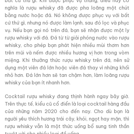
bất cứ thứ gì. Khi được phục vụ thẳng, điều này có
nghĩa là rượu whisky đã được pha loãng một chút
bằng nước hoặc đá. Nó không được phục vụ với bất
cứ thứ gì, nhưng nó được làm lạnh, sau đó lọc và phục
vụ. Nếu bạn gọi nó trên đá, bạn sẽ nhận được một ly
rượu whisky với đá. Đá từ từ giải phóng nước vào rượu
whisky, cho phép bạn phát hiện nhiều mùi thơm hơn
trên mũi và nếm được nhiều hương vị hơn trong vòm
miệng. Khi thưởng thức rượu whisky trên đá, nên sử
dụng một viên đá lớn hoặc viên đá thay vì những khối
nhỏ hơn. Đá lớn hơn sẽ tan chậm hơn, làm loãng rượu
whisky của bạn ít nhanh hơn.
Cocktail rượu whisky đang thịnh hành ngay bây giờ.
Trên thực tế, kiểu cũ cổ điển là loại cocktail hàng đầu
của những năm 2020 cho đến nay. Cho dù bạn là
người yêu thích hương trái cây, khói, ngọt hay mặn, thì
rượu whisky vẫn là một thức uống bổ sung tinh thần
tuyệt vời cho nhiều loại đồ uống.