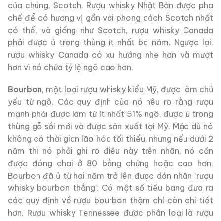
của chúng, Scotch. Rượu whisky Nhật Bản được pha
chế để có hương vị gần với phong cách Scotch nhất
có thể, và giống như Scotch, rượu whisky Canada
phải được ủ trong thùng ít nhất ba năm. Ngược lại,
rượu whisky Canada có xu hướng nhẹ hơn và mượt
hơn vì nó chứa tỷ lệ ngô cao hơn.
Bourbon
, một loại rượu whisky kiểu Mỹ, được làm chủ
yếu từ ngô. Các quy định của nó nêu rõ rằng rượu
mạnh phải được làm từ ít nhất 51% ngô, được ủ trong
thùng gỗ sồi mới và được sản xuất tại Mỹ. Mặc dù nó
không có thời gian lão hóa tối thiểu, nhưng nếu dưới 2
năm thì nó phải ghi rõ điều này trên nhãn, nó cần
được đóng chai ở 80 bằng chứng hoặc cao hơn.
Bourbon đã ủ từ hai năm trở lên được dán nhãn ‘rượu
whisky bourbon thẳng’. Có một số tiểu bang đưa ra
các quy định về rượu bourbon thậm chí còn chi tiết
hơn. Rượu whisky Tennessee được phân loại là rượu