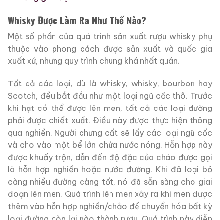
Whisky Được Làm Ra Như Thế Nào?
Một số phần của quá trình sản xuất rượu whisky phụ
thuộc vào phong cách được sản xuất và quốc gia
xuất xứ, nhưng quy trình chung khá nhất quán.
Tất cả các loại, dù là whisky, whisky, bourbon hay
Scotch, đều bắt đầu như một loại ngũ cốc thô. Trước
khi hạt có thể được lên men, tất cả các loại đường
phải được chiết xuất. Điều này được thực hiện thông
qua nghiền. Người chưng cất sẽ lấy các loại ngũ cốc
và cho vào một bể lớn chứa nước nóng. Hỗn hợp này
được khuấy trộn, dẫn đến độ đặc của cháo được gọi
là hỗn hợp nghiền hoặc nước đường. Khi đã loại bỏ
càng nhiều đường càng tốt, nó đã sẵn sàng cho giai
đoạn lên men. Quá trình lên men xảy ra khi men được
thêm vào hỗn hợp nghiền/chảo để chuyển hóa bất kỳ
loại đường còn lại nào thành rượu. Quá trình này diễn