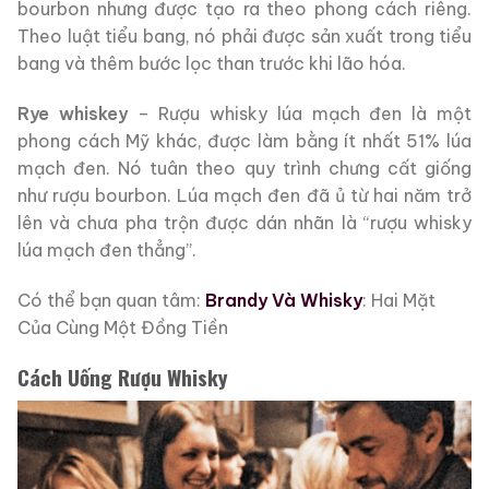
bourbon nhưng được tạo ra theo phong cách riêng.
Theo luật tiểu bang, nó phải được sản xuất trong tiểu
bang và thêm bước lọc than trước khi lão hóa.
Rye whiskey
– Rượu whisky lúa mạch đen là một
phong cách Mỹ khác, được làm bằng ít nhất 51% lúa
mạch đen. Nó tuân theo quy trình chưng cất giống
như rượu bourbon. Lúa mạch đen đã ủ từ hai năm trở
lên và chưa pha trộn được dán nhãn là “rượu whisky
lúa mạch đen thẳng”.
Có thể bạn quan tâm:
Brandy Và Whisky
: Hai Mặt
Của Cùng Một Đồng Tiền
Cách Uống Rượu Whisky