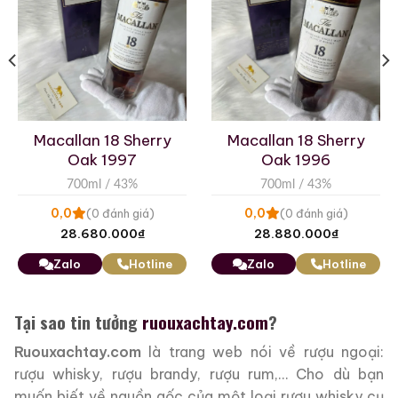
Macallan 18 Sherry
Macallan 18 Sherry
Oak 1997
Oak 1996
700ml / 43%
700ml / 43%
0,0
0,0
(0 đánh giá)
(0 đánh giá)
28.680.000
₫
28.880.000
₫
Zalo
Hotline
Zalo
Hotline
Tại sao tin tưởng
ruouxachtay.com
?
Ruouxachtay.com
là trang web nói về rượu ngoại:
rượu whisky, rượu brandy, rượu rum,… Cho dù bạn
muốn biết về nguồn gốc của một loại rượu whisky cụ