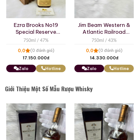
Ezra Brooks No19
Jim Beam Western &
Special Reserve
Atlantic Railroad
Kentucky Straight
Combination Car
750ml / 47%
750ml / 43%
Bourbon Whiskey
0,0
0,0
(0 đánh giá)
(0 đánh giá)
17.150.000
₫
14.330.000
₫
Zalo
Hotline
Zalo
Hotline
Giới Thiệu Một Số Mẫu Rượu Whisky