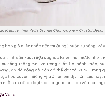
c Pruanier Tres Veille Grande Champagne – Crystal Decant
ng bao giờ quên nhắc đến thuật ngữ nước sự sống. Vậy 
quá trình sản xuất rượu cognac là lên men nước nho th
ớc sự sống không màu và trong suốt. Nói cách khác, 
oãng, do đó nồng độ cồn có thể đạt tới 70%. Trong qu
p tục hòa quyện, hương vị trở nên êm dịu hơn. Lúc này
n nhằm thu được loại rượu cognac hài hòa và thơm ng
ợu Vang