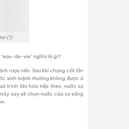
er (1)
“eau-de-vie” nghĩa là gì?
ành rượu nền. Sau khi chưng cất lần
nước sinh mệnh thường không được ủ
á trình lão hóa tiếp theo, nước sự
, máy xay sẽ chọn nước của sự sống
on.