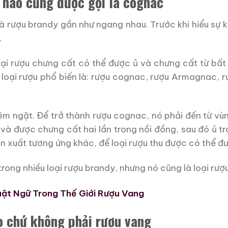
 nào cũng được gọi là cognac
và rượu brandy gần như ngang nhau. Trước khi hiểu sự kh
.
oại rượu chưng cất có thể được ủ và chưng cất từ bất 
 loại rượu phổ biến là: rượu cognac, rượu Armagnac, 
êm ngặt. Để trở thành rượu cognac, nó phải đến từ vù
à được chưng cất hai lần trong nồi đồng, sau đó ủ tr
ản xuất tương ứng khác, để loại rượu thu được có thể đ
ong nhiều loại rượu brandy, nhưng nó cũng là loại rượu
uật Ngữ Trong Thế Giới Rượu Vang
o chứ không phải rượu vang