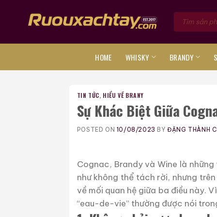
Skip
Tìm
to
kiếm
sản
content
phẩm
HOME
WHISKY
BRANDY
TIN TỨC
,
HIỂU VỀ BRANY
Sự Khác Biệt Giữa Cogna
POSTED ON
10/08/2023
BY
ĐẶNG THÀNH 
Cognac, Brandy và Wine là những 
như không thể tách rời, nhưng trên
về mối quan hệ giữa ba điều này. V
“eau-de-vie” thường được nói tron