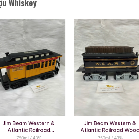
ợu Whiskey
Jim Beam Western &
Jim Beam Western &
Atlantic Railroad
Atlantic Railroad Woo
Combination Car
Tender Decanter
750ml / 43%
750ml / 43%