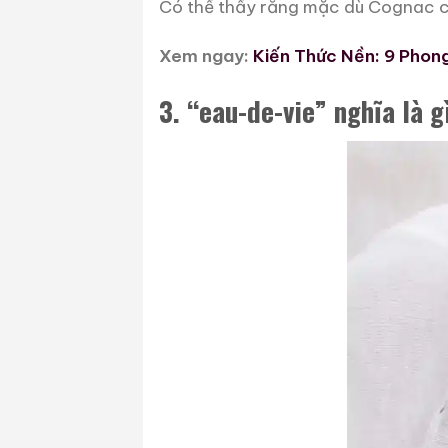
Có thể thấy rằng mặc dù Cognac cũ
Xem ngay:
Kiến Thức Nền: 9 Phon
3. “eau-de-vie” nghĩa là g