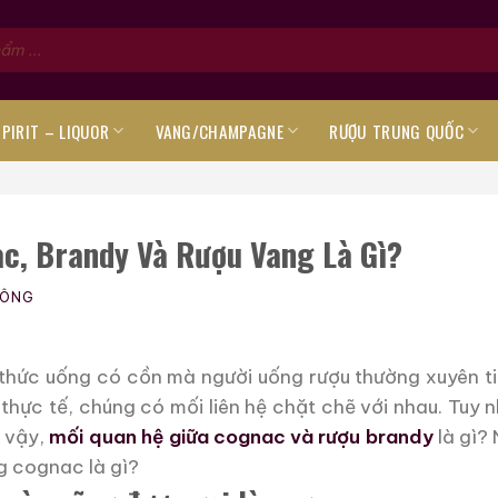
SPIRIT – LIQUOR
VANG/CHAMPAGNE
RƯỢU TRUNG QUỐC
c, Brandy Và Rượu Vang Là Gì?
CÔNG
thức uống có cồn mà người uống rượu thường xuyên ti
 thực tế, chúng có mối liên hệ chặt chẽ với nhau. Tuy n
ì vậy,
mối quan hệ giữa cognac và rượu brandy
là gì?
g cognac là gì?