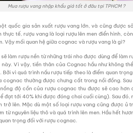
Mua rượu vang nhập khẩu giá tốt ở đâu tại TPHCM ?
t quốc gia sản xuất rượu vang lớn, và cũng được sản 
n thực tế, rượu vang là loại rượu lên men điển hình, c
m. Vậy mối quan hệ giữa cognac và rượu vang là gì?
t sẽ làm rượu nền từ những trái nho được dùng để làm
 này. Vì vậy, tiền thân của Cognac hầu như không thể
n. Bởi vì quá trình nấu rượu tiếp theo là điểm quan trọ
ủa cognac thường được chưng cất trong nồi đồng. Sau k
 nồng độ cồn của rượu cognac thu được sẽ cao hơn 
 đạt tới 40% khi được đóng chai cuối cùng). Sau đó,
m trở lên. Mặc dù một số loại rượu vang cũng được ủ 
 từ nguyên liệu thô và quá trình lên men. Hầu hết hư
 quan trọng đối với rượu cognac.