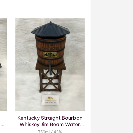
Kentucky Straight Bourbon
Jim Beam W&A
d
Whiskey Jim Beam Water
Decan
Tower Decanter
750ml / 43%
750ml /