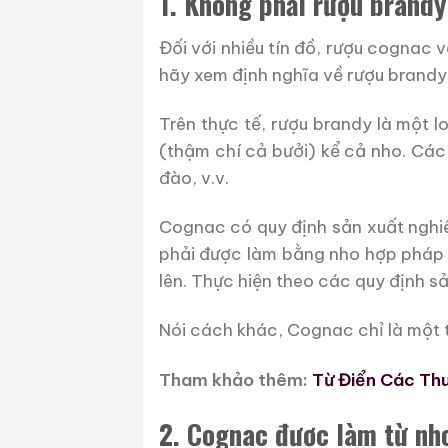
1. Không phải rượu brandy
Đối với nhiều tín đồ, rượu cognac 
hãy xem định nghĩa về rượu brandy
Trên thực tế, rượu brandy là một l
(thậm chí cả bưởi) kể cả nho. Các
đào, v.v.
Cognac có quy định sản xuất nghi
phải được làm bằng nho hợp pháp v
lên. Thực hiện theo các quy định s
Nói cách khác, Cognac chỉ là một tr
Tham khảo thêm:
Từ Điển Các Th
2. Cognac được làm từ nh