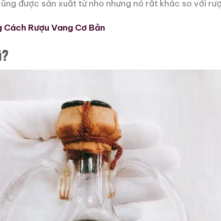
ng được sản xuất từ nho nhưng nó rất khác so với rư
g Cách Rượu Vang Cơ Bản
ì?