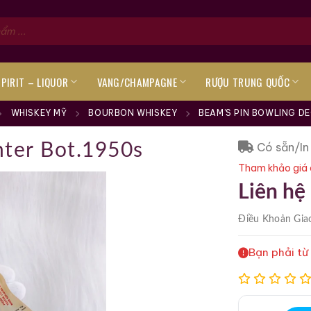
SPIRIT – LIQUOR
VANG/CHAMPAGNE
RƯỢU TRUNG QUỐC
WHISKEY MỸ
BOURBON WHISKEY
BEAM’S PIN BOWLING D
Có sẵn/In
nter Bot.1950s
Tham khảo giá 
Liên hệ
Điều Khoản
Gia
Bạn phải từ