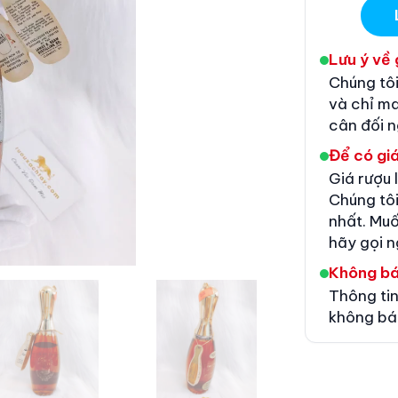
Lưu ý về 
Chúng tôi
và chỉ m
cân đối 
Để có giá
Giá rượu 
Chúng tôi
nhất. Muố
hãy gọi n
Không b
Thông tin
không bá