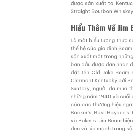
được sản xuất tại Kentuc
Straight Bourbon Whiskey
Hiểu Thêm Về Jim
Là một biểu tượng thực s
thế hệ của gia đình Beam
sản xuất một trong những 
ban đầu được dán nhãn d
đặt tên Old Jake Beam 
Clermont Kentucky bởi 
Suntory, người đã mua 
những năm 1940 và cuối c
của các thương hiệu ngày
Booker’s, Basil Hayden’s,
và Baker’s. Jim Beam hiện
đen và lúa mạch trong s