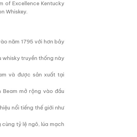
em of Excellence Kentucky
on Whiskey.
 vào năm 1795 với hơn bảy
ợu whisky truyền thống này
am và được sản xuất tại
nh Beam mở rộng vào đầu
ệu nổi tiếng thế giới như
g cùng tỷ lệ ngô, lúa mạch