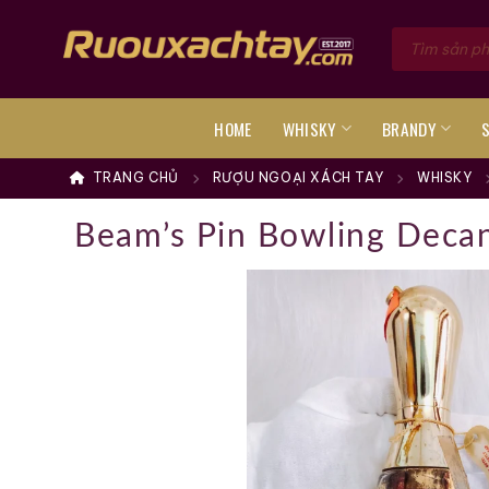
Skip
Tìm
to
kiếm
sản
content
phẩm
HOME
WHISKY
BRANDY
TRANG CHỦ
RƯỢU NGOẠI XÁCH TAY
WHISKY
Beam’s Pin Bowling Deca