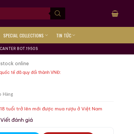
SPECIAL COLLECTIONS
TIN TỨC
ECANTER BOT.1950S
 stock online
quốc tế đã quy đổi thành VNĐ:
o Hàng
 18 tuổi trở lên mới được mua rượu ở Việt Nam
Viết đánh giá