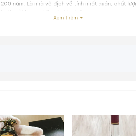
200 năm. Là nhà vô địch về tính nhất quán, chất lượn
này là một trong những thương hiệu
Xem thêm
Mỹ như ngày nay.
 Mẫu Rượu Whiskey