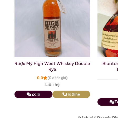
Ezra Brooks No19
Special Reserve
Kentucky Straight
750ml / 47%
Bourbon Whiskey
0,0
(0 đánh giá)
17.150.000
₫
Zalo
Hotline
Giới Thiệu Một Số
Rượu Mỹ High West Whiskey Double
Blanton
Rye
0,0
(0 đánh giá)
Liên hệ
Zalo
Hotline
Z