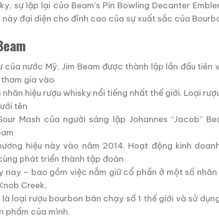
ky, sự lặp lại của Beam’s Pin Bowling Decanter Embl
 này đại diện cho đỉnh cao của sự xuất sắc của Bourb
 Beam
ự của nước Mỹ, Jim Beam được thành lập lần đầu tiên
 tham gia vào
nhãn hiệu rượu whisky nổi tiếng nhất thế giới. Loại rư
ưới tên
Sour Mash của người sáng lập Johannes “Jacob” Be
Beam
thương hiệu này vào năm 2014. Hoạt động kinh doa
ùng phát triển thành tập đoàn
 nay – bao gồm việc nắm giữ cổ phần ở một số nhãn hi
 Knob Creek,
 là loại rượu bourbon bán chạy số 1 thế giới và sử dụn
ản phẩm của mình.