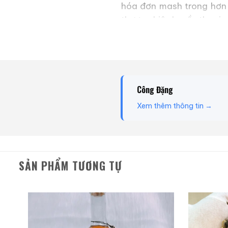
hóa đơn mash trong hơn 
thương hiệu huyền thoại 
cha đẻ của rượu whisky 
Giới Thiệu Một Số
Công Đặng
Xem thêm thông tin →
SẢN PHẨM TƯƠNG TỰ