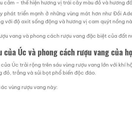
ểu cảm – thể hiện hương vị trái cây màu đỏ và hương đấ
ày phát triển mạnh ở những vùng mát hơn như Đồi Ade
g với độ axit sống động và hương vị cam quýt nồng nà
rượu vang và phong cách rượu vang đặc biệt của đất n
u của Úc và phong cách rượu vang của h
ủa Úc trải rộng trên sáu vùng rượu vang lớn với khí 
 đỏ, trắng và sủi bọt phổ biến độc đáo.
các vùng rượu vang này: