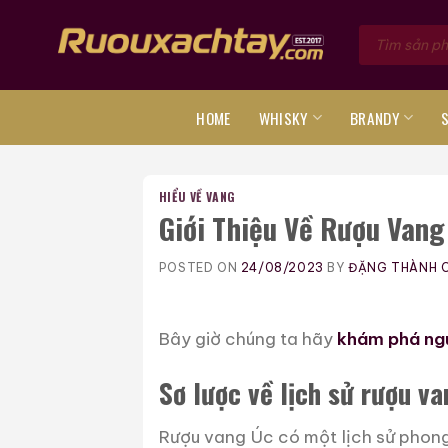
Skip
Tìm
to
kiếm
sản
content
phẩm
HOME
WHISKY
BRANDY
HIỂU VỀ VANG
Giới Thiệu Về Rượu Vang
POSTED ON
24/08/2023
BY
ĐẶNG THÀNH 
Bây giờ chúng ta hãy
khám phá ng
Sơ lược về lịch sử rượu v
Rượu vang Úc có một lịch sử phong 