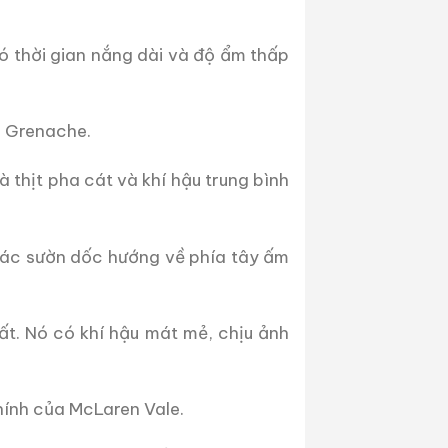
có thời gian nắng dài và độ ẩm thấp
à Grenache.
à thịt pha cát và khí hậu trung bình
Các sườn dốc hướng về phía tây ấm
ất. Nó có khí hậu mát mẻ, chịu ảnh
ính của McLaren Vale.