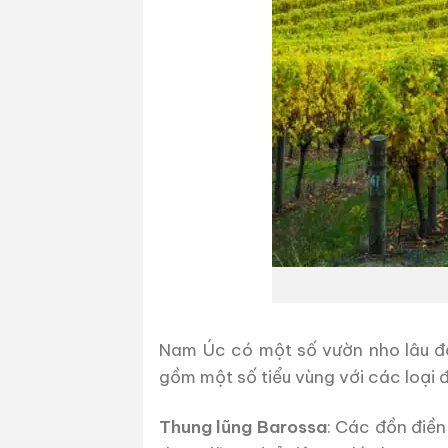
Nam Úc có một số vườn nho lâu đ
gồm một số tiểu vùng với các loại đ
Thung lũng Barossa
: Các đồn điền