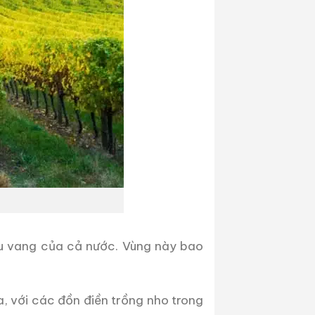
u vang của cả nước. Vùng này bao
a, với các đồn điền trồng nho trong