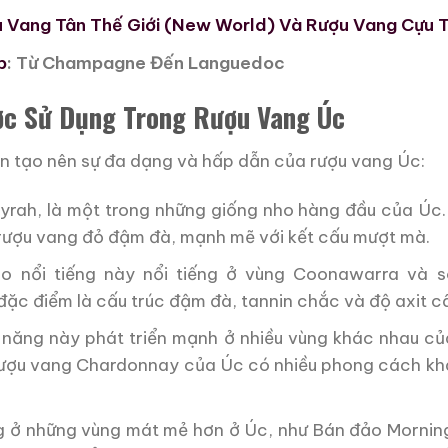
u Vang Tân Thế Giới (New World) Và Rượu Vang Cựu T
p
: Từ Champagne Đến Languedoc
ợc Sử Dụng Trong Rượu Vang Úc
ần tạo nên sự đa dạng và hấp dẫn của rượu vang Úc:
à Syrah, là một trong những giống nho hàng đầu của Úc
rượu vang đỏ đậm đà, mạnh mẽ với kết cấu mượt mà.
ho nổi tiếng này nổi tiếng ở vùng Coonawarra và 
ặc điểm là cấu trúc đậm đà, tannin chắc và độ axit c
a năng này phát triển mạnh ở nhiều vùng khác nhau c
Rượu vang Chardonnay của Úc có nhiều phong cách khá
ồng ở những vùng mát mẻ hơn ở Úc, như Bán đảo Mornin