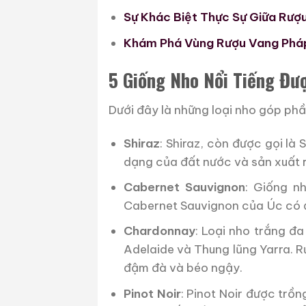
Sự Khác Biệt Thực Sự Giữa Rượ
Khám Phá Vùng Rượu Vang Phá
5 Giống Nho Nổi Tiếng Đư
Dưới đây là những loại nho góp ph
Shiraz
: Shiraz, còn được gọi l
dạng của đất nước và sản xuất 
Cabernet Sauvignon
: Giống n
Cabernet Sauvignon của Úc có đ
Chardonnay
: Loại nho trắng đ
Adelaide và Thung lũng Yarra. 
đậm đà và béo ngậy.
Pinot Noir
: Pinot Noir được tr