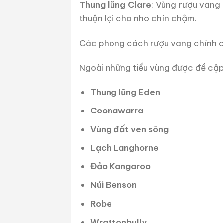
Thung lũng Clare
: Vùng rượu vang
thuận lợi cho nho chín chậm.
Các phong cách rượu vang chính củ
Ngoài những tiểu vùng được đề cập 
Thung lũng Eden
Coonawarra
Vùng đất ven sông
Lạch Langhorne
Đảo Kangaroo
Núi Benson
Robe
Wrattonbully