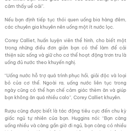
cảm thấy uể oải”.
Nếu bạn định tiếp tục thói quen uống bia hàng đêm,
các chuyên gia khuyên nên uống một ít nước lọc.
Corey Calliet, huấn luyện viên thể hình, cho biết một
trong những điều đơn giản bạn có thể làm để cải
thiện sức sống và giữ cho cơ thể hoạt động trơn tru là
uống đủ nước theo khuyến nghị.
“Uống nước hỗ trợ quá trình phục hồi, giải độc và loại
bỏ của cơ thể. Ngoài ra, uống nước liên tục trong
ngày cũng có thể hạn chế cảm giác thèm ăn và giúp
bạn không ăn quá nhiều calo”, Corey Calliet khuyên.
Rượu cũng được biết là tác động tiêu cực đến chu kỳ
giấc ngủ tự nhiên của bạn. Huggins nói: “Bạn càng
uống nhiều và càng gần giờ đi ngủ, bạn càng có nhiều