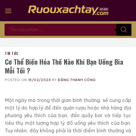
Skip
to
content
Tìm
kiếm
sản
phẩm
TIN TỨC
Cơ Thể Biến Hóa Thế Nào Khi Bạn Uống Bia
Mỗi Tối ?
POSTED ON
13/02/2023
BY
ĐẶNG THÀNH CÔNG
Một ngày mà trong thời gian bình thường, sẽ cung cấp
một lý do hợp lý để đến quán rượu hoặc nhà hàng địa
phương yêu thích của bạn, đến quầy bar và tiếp tục
tiêu thụ một lượng hợp lý đồ uống yêu thích của bạn.
Tuy nhiên, đây không phải là thời điểm bình thường và