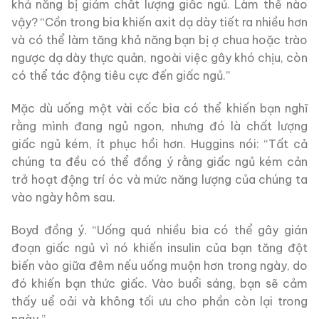
khả năng bị giảm chất lượng giấc ngủ. Làm thế nào
vậy? “Cồn trong bia khiến axit dạ dày tiết ra nhiều hơn
và có thể làm tăng khả năng bạn bị ợ chua hoặc trào
ngược dạ dày thực quản, ngoài việc gây khó chịu, còn
có thể tác động tiêu cực đến giấc ngủ.”
Mặc dù uống một vài cốc bia có thể khiến bạn nghĩ
rằng mình đang ngủ ngon, nhưng đó là chất lượng
giấc ngủ kém, ít phục hồi hơn. Huggins nói: “Tất cả
chúng ta đều có thể đồng ý rằng giấc ngủ kém cản
trở hoạt động trí óc và mức năng lượng của chúng ta
vào ngày hôm sau.
Boyd đồng ý. “Uống quá nhiều bia có thể gây gián
đoạn giấc ngủ vì nó khiến insulin của bạn tăng đột
biến vào giữa đêm nếu uống muộn hơn trong ngày, do
đó khiến bạn thức giấc. Vào buổi sáng, bạn sẽ cảm
thấy uể oải và không tối ưu cho phần còn lại trong
ngày.”