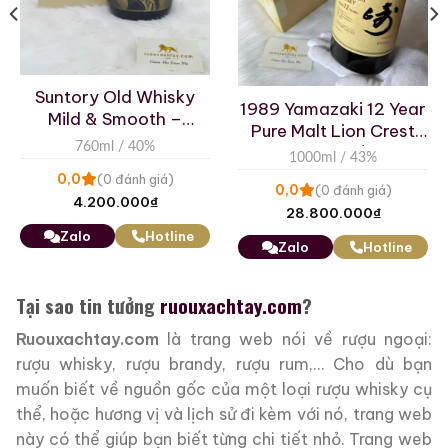
Suntory Old Whisky
1989 Yamazaki 12 Year
Mild & Smooth –
Pure Malt Lion Crest
Geisha Edition
760ml / 40%
Circa 1000ml (Carton
1000ml / 43%
Box)
0,0
(0 đánh giá)
0,0
(0 đánh giá)
4.200.000
₫
28.800.000
₫
Zalo
Hotline
Zalo
Hotline
Tại sao tin tưởng
ruouxachtay.com
?
Ruouxachtay.com
là trang web nói về rượu ngoại:
rượu whisky, rượu brandy, rượu rum,… Cho dù bạn
muốn biết về nguồn gốc của một loại rượu whisky cụ
thể, hoặc hương vị và lịch sử đi kèm với nó, trang web
này có thể giúp bạn biết từng chi tiết nhỏ. Trang web