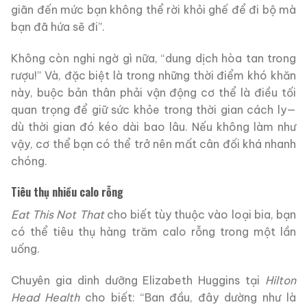
giãn đến mức bạn không thể rời khỏi ghế để đi bộ mà
bạn đã hứa sẽ đi”.
Không còn nghi ngờ gì nữa, “dung dịch hòa tan trong
rượu!” Và, đặc biệt là trong những thời điểm khó khăn
này, buộc bản thân phải vận động cơ thể là điều tối
quan trọng để giữ sức khỏe trong thời gian cách ly—
dù thời gian đó kéo dài bao lâu. Nếu không làm như
vậy, cơ thể bạn có thể trở nên mất cân đối khá nhanh
chóng.
Tiêu thụ nhiều calo rỗng
Eat This Not That
cho biết tùy thuộc vào loại bia, bạn
có thể tiêu thụ hàng trăm calo rỗng trong một lần
uống.
Chuyên gia dinh dưỡng Elizabeth Huggins tại
Hilton
Head Health
cho biết: “Ban đầu, đây dường như là