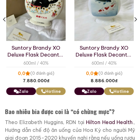
Suntory Brandy XO
Deluxe Flask Decanter
– Museum Collection
600ml / 40%
Remy Martin Louis XIII
Mucha
0,0
(0 đánh giá)
Cognac Ultra Rare Red
5.220.000
₫
700ml / 40%
Zalo
Hotline
0,0
(0 đánh giá)
1.330.000.000
₫
Zalo
Hotline
Bao nhiêu bia được coi là “có chừng mực”?
Theo Elizabeth Huggins, RDN tại
Hilton Head Health
.,
Hướng dẫn chế độ ăn uống của Hoa Kỳ cho người Mỹ
giai đoạn 2015-2020 khuyến nghị rằng nếu uống rượu