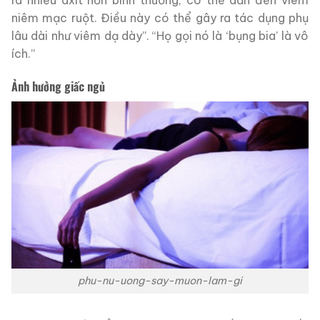
niêm mạc ruột. Điều này có thể gây ra tác dụng phụ
lâu dài như viêm dạ dày”. “Họ gọi nó là ‘bụng bia’ là vô
ích.”
Ảnh hưởng giấc ngủ
phu-nu-uong-say-muon-lam-gi