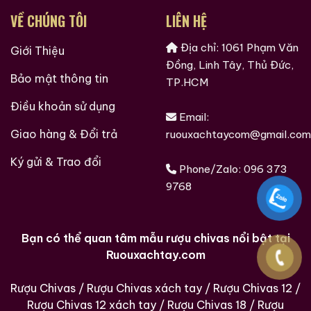
VỀ CHÚNG TÔI
LIÊN HỆ
Địa chỉ: 1061 Phạm Văn
Giới Thiệu
Đồng, Linh Tây, Thủ Đức,
Bảo mật thông tin
TP.HCM
Điều khoản sử dụng
Email:
Giao hàng & Đổi trả
ruouxachtaycom@gmail.com
Ký gửi & Trao đổi
Phone/Zalo:
096 373
9768
Bạn có thể quan tâm mẫu rượu chivas nổi bật tại
Ruouxachtay.com
Rượu Chivas
/
Rượu Chivas xách tay
/
Rượu Chivas 12
/
Rượu Chivas 12 xách tay
/
Rượu Chivas 18
/
Rượu