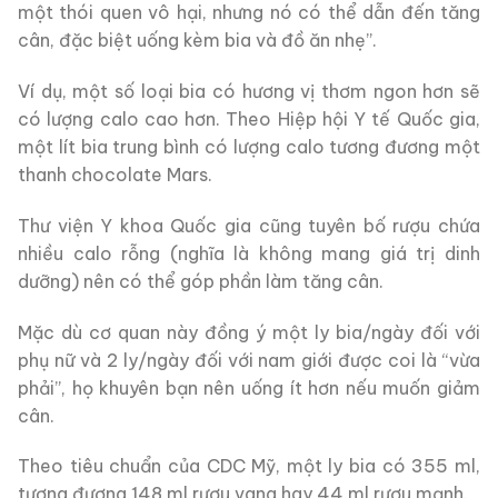
một thói quen vô hại, nhưng nó có thể dẫn đến tăng
cân, đặc biệt uống kèm bia và đồ ăn nhẹ”.
Ví dụ, một số loại bia có hương vị thơm ngon hơn sẽ
có lượng calo cao hơn. Theo Hiệp hội Y tế Quốc gia,
một lít bia trung bình có lượng calo tương đương một
thanh chocolate Mars.
Thư viện Y khoa Quốc gia cũng tuyên bố rượu chứa
nhiều calo rỗng (nghĩa là không mang giá trị dinh
dưỡng) nên có thể góp phần làm tăng cân.
Mặc dù cơ quan này đồng ý một ly bia/ngày đối với
phụ nữ và 2 ly/ngày đối với nam giới được coi là “vừa
phải”, họ khuyên bạn nên uống ít hơn nếu muốn giảm
cân.
Theo tiêu chuẩn của CDC Mỹ, một ly bia có 355 ml,
tương đương 148 ml rượu vang hay 44 ml rượu mạnh.