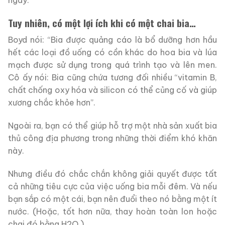
Tuy nhiên, có một lợi ích khi có một chai bia…
Boyd nói: “Bia được quảng cáo là bổ dưỡng hơn hầu
hết các loại đồ uống có cồn khác do hoa bia và lúa
mạch được sử dụng trong quá trình tạo và lên men.
Cô ấy nói: Bia cũng chứa tương đối nhiều “vitamin B,
chất chống oxy hóa và silicon có thể củng cố và giúp
xương chắc khỏe hơn”.
Ngoài ra, bạn có thể giúp hỗ trợ một nhà sản xuất bia
thủ công địa phương trong những thời điểm khó khăn
này.
Nhưng điều đó chắc chắn không giải quyết được tất
cả những tiêu cực của việc uống bia mỗi đêm. Và nếu
bạn sắp có một cái, bạn nên đuổi theo nó bằng một ít
nước. (Hoặc, tốt hơn nữa, thay hoàn toàn lon hoặc
chai đó bằng H2O.)