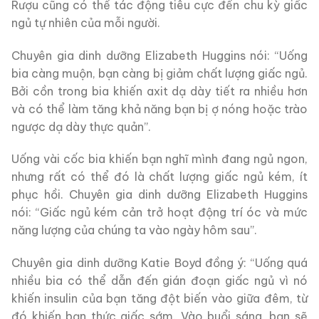
Rượu cũng có thể tác động tiêu cực đến chu kỳ giấc
ngủ tự nhiên của mỗi người.
Chuyên gia dinh dưỡng Elizabeth Huggins nói: “Uống
bia càng muộn, bạn càng bị giảm chất lượng giấc ngủ.
Bởi cồn trong bia khiến axit dạ dày tiết ra nhiều hơn
và có thể làm tăng khả năng bạn bị ợ nóng hoặc trào
ngược dạ dày thực quản”.
Uống vài cốc bia khiến bạn nghĩ mình đang ngủ ngon,
nhưng rất có thể đó là chất lượng giấc ngủ kém, ít
phục hồi. Chuyên gia dinh dưỡng Elizabeth Huggins
nói: “Giấc ngủ kém cản trở hoạt động trí óc và mức
năng lượng của chúng ta vào ngày hôm sau”.
Chuyên gia dinh dưỡng Katie Boyd đồng ý: “Uống quá
nhiều bia có thể dẫn đến gián đoạn giấc ngủ vì nó
khiến insulin của bạn tăng đột biến vào giữa đêm, từ
đó khiến bạn thức giấc sớm. Vào buổi sáng, bạn sẽ