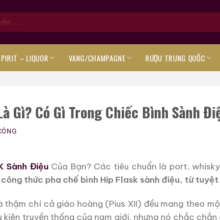
SPIRIT – LIQUOR
VANG/CHAMPAGNE
RƯỢU TRUNG QUỐC
à Gì? Có Gì Trong Chiếc Bình Sành Đi
CÔNG
K Sành Điệu
Của Bạn? Các tiêu chuẩn là port, whisky
công thức pha chế bình Hip Flask sành điệu, từ tuyệt 
à thậm chí cả giáo hoàng (Pius XII) đều mang theo mộ
 phụ kiện truyền thống của nam giới, nhưng nó chắc c