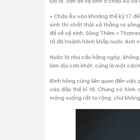
Đó là, vấn đề vệ sinh ở châu Âu v
+ Châu Âu vào khoảng thế kỷ 17 đế
sinh thì chất thải xả thẳng ra sô
đề về vệ sinh. Sông Thêm < Thames 
tả đã hoành hành khắp nước Anh và
Nước là nhu cầu hằng ngày, không
làm dịu cơn khát, cũng là một cách 
Bình hông cũng liên quan đến việc 
vào đầu thế kỉ 18. Chúng có hình
mông xuống rất to rộng, chứ không