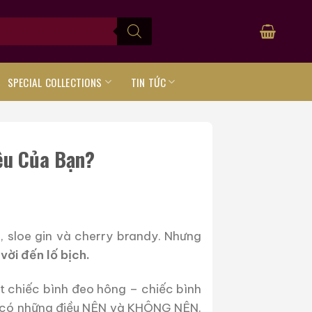
SPECIAL COLLECTIONS
TIN TỨC
ệu Của Bạn?
, sloe gin và cherry brandy. Nhưng
vời đến lố bịch.
t chiếc bình đeo hông – chiếc bình
hắn có những điều NÊN và KHÔNG NÊN.