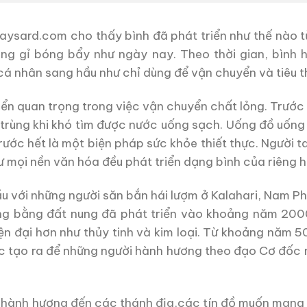
 Saysard.com cho thấy bình đã phát triển như thế nào 
ông gỉ bóng bẩy như ngày nay. Theo thời gian, bình 
cá nhân sang hầu như chỉ dùng để vận chuyển và tiêu t
iển quan trọng trong việc vận chuyển chất lỏng. Trước 
trùng khi khó tìm được nước uống sạch. Uống đồ uống
rước hết là một biện pháp sức khỏe thiết thực. Người 
ư mọi nền văn hóa đều phát triển dạng bình của riêng h
ầu với những người săn bắn hái lượm ở Kalahari, Nam P
ựng bằng đất nung đã phát triển vào khoảng năm 20
iện đại hơn như thủy tinh và kim loại. Từ khoảng năm 
ược tạo ra để những người hành hương theo đạo Cơ đốc
n hành hương đến các thánh địa,các tín đồ muốn mang m