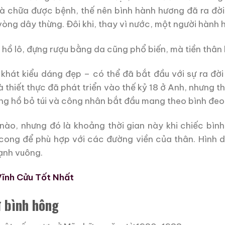
 là chữa được bệnh, thế nên bình hành hương đã ra đờ
vòng dây thừng. Đôi khi, thay vì nước, một người hành
ồ lô, đựng rượu bằng da cũng phổ biến, mà tiền thân 
i khát kiểu dáng đẹp – có thể đã bắt đầu với sự ra đờ
 thiết thực đã phát triển vào thế kỷ 18 ở Anh, nhưng 
ồng hồ bỏ túi và công nhân bắt đầu mang theo bình đeo
nào, nhưng đó là khoảng thời gian này khi chiếc bình
cong để phù hợp với các đường viền của thân. Hình d
cạnh vuông.
Vĩnh Cửu Tốt Nhất
ử bình hông