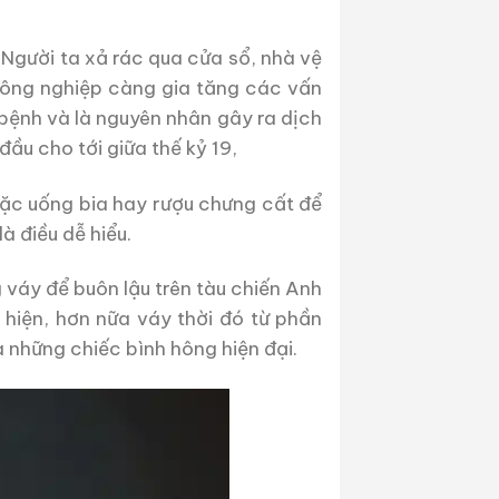
Người ta xả rác qua cửa sổ, nhà vệ
 công nghiệp càng gia tăng các vấn
 bệnh và là nguyên nhân gây ra dịch
u cho tới giữa thế kỷ 19,
ặc uống bia hay rượu chưng cất để
à điều dễ hiểu.
 váy để buôn lậu trên tàu chiến Anh
hiện, hơn nữa váy thời đó từ phần
 những chiếc bình hông hiện đại.