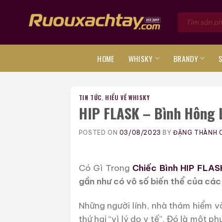
Skip
Tìm
to
kiếm
sản
content
phẩm
HOME
WHISKY
BRANDY
TIN TỨC
,
HIỂU VỀ WHISKY
HIP FLASK – Bình Hông L
POSTED ON
03/08/2023
BY
ĐẶNG THÀNH 
Có Gì Trong
Chiếc Bình HIP FLAS
gần như có vô số biến thể của các 
Những người lính, nhà thám hiểm v
thứ hai “vì lý do y tế”. Đó là một