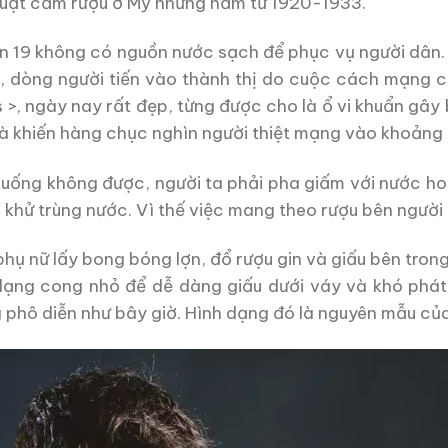
à luật cấm rượu ở Mỹ những năm từ 1920-1933.
n 19 không có nguồn nước sạch để phục vụ người dân. 
ng, dòng người tiến vào thành thị do cuộc cách mạng
>, ngày nay rất đẹp, từng được cho là ổ vi khuẩn gây
 khiến hàng chục nghìn người thiệt mạng vào khoảng đầ
 uống không được, người ta phải pha giấm với nước ho
khử trùng nước. Vì thế việc mang theo rượu bên người l
phụ nữ lấy bong bóng lợn, đổ rượu gin và giấu bên trong
 dạng cong nhỏ để dễ dàng giấu dưới váy và khó phát 
 phô diễn như bây giờ. Hình dạng đó là nguyên mẫu của