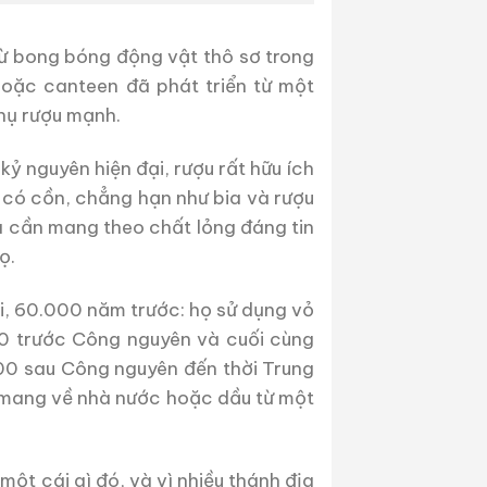
từ bong bóng động vật thô sơ trong
hoặc canteen đã phát triển từ một
hụ rượu mạnh.
kỷ nguyên hiện đại, rượu rất hữu ích
 có cồn, chẳng hạn như bia và rượu
ta cần mang theo chất lỏng đáng tin
ọ.
hi, 60.000 năm trước: họ sử dụng vỏ
00 trước Công nguyên và cuối cùng
500 sau Công nguyên đến thời Trung
 mang về nhà nước hoặc dầu từ một
ột cái gì đó, và vì nhiều thánh địa