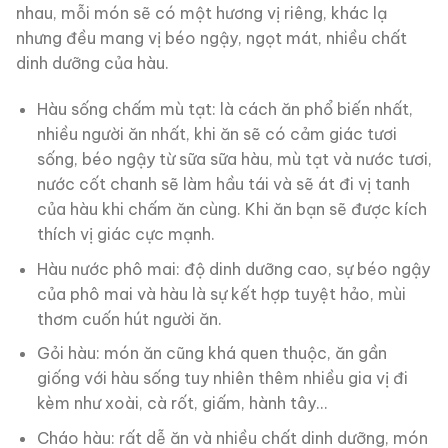
nhau, mỗi món sẽ có một hương vị riêng, khác lạ
nhưng đều mang vị béo ngậy, ngọt mát, nhiều chất
dinh dưỡng của hàu.
Hàu sống chấm mù tạt: là cách ăn phổ biến nhất,
nhiều người ăn nhất, khi ăn sẽ có cảm giác tươi
sống, béo ngậy từ sữa sữa hàu, mù tạt và nước tươi,
nước cốt chanh sẽ làm hầu tái và sẽ át đi vị tanh
của hàu khi chấm ăn cùng. Khi ăn bạn sẽ được kích
thích vị giác cực mạnh.
Hàu nước phô mai: độ dinh dưỡng cao, sự béo ngậy
của phô mai và hàu là sự kết hợp tuyệt hảo, mùi
thơm cuốn hút người ăn.
Gỏi hàu: món ăn cũng khá quen thuộc, ăn gần
giống với hàu sống tuy nhiên thêm nhiều gia vị đi
kèm như xoài, cà rốt, giấm, hành tây…
Cháo hàu: rất dễ ăn và nhiều chất dinh dưỡng, món