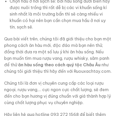
Chọn hàu ở nơi sạch sẽ: bởi hàu sống dưới biển hay
được nuôi trồng thì rất dễ bị các vi khuẩn sống kí
sinh nhất là môi trường bẩn thì sẽ càng nhiều vi
khuẩn có hại nên bạn cần chọn mua hầu ở nơi uy
tín, sạch sẽ.
Qua bài viết trên, chúng tôi đã giới thiệu cho bạn một
phong cách ăn hàu mới, độc đáo mà bạn nên thử,
đồng thời đưa ra một số lưu ý khi ăn hàu sống. Nếu
bạn muốn tìm mua rượu vang, rượu whisky, sâm panh
để thử
ăn hàu sống theo cách quý tộc Châu Âu
như
chúng tôi giới thiệu thì hãy đến với Ruouxachtay.com.
Chúng tôi là đơn vị chuyên cung cấp các loại rượu
ngoại, rượu vang,… cực ngon cực chất lượng, sẽ đem
đến cho bạn hương vị đúng chuẩn với giá thành hợp lý
cùng chất lượng phục vụ chuyên nghiệp.
Hãy liên hệ qua hotline 093 272 1568 để biết thêm