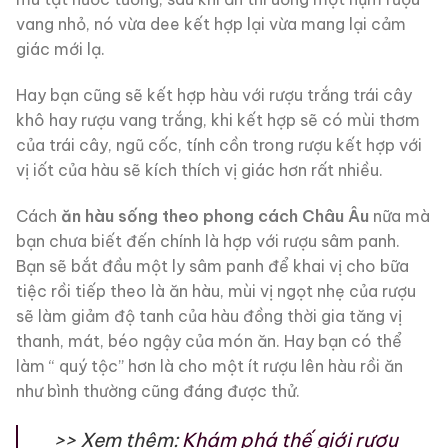
vang nhỏ, nó vừa dee kết hợp lại vừa mang lại cảm
giác mới lạ.
Hay bạn cũng sẽ kết hợp hàu với rượu trắng trái cây
khô hay rượu vang trắng, khi kết hợp sẽ có mùi thơm
của trái cây, ngũ cốc, tính cồn trong rượu kết hợp với
vị iốt của hàu sẽ kích thích vị giác hơn rất nhiều.
Cách
ăn hàu sống theo phong cách Châu Âu
nữa mà
bạn chưa biết đến chính là hợp với rượu sâm panh.
Bạn sẽ bắt đầu một ly sâm panh để khai vị cho bữa
tiệc rồi tiếp theo là ăn hàu, mùi vị ngọt nhẹ của rượu
sẽ làm giảm độ tanh của hàu đồng thời gia tăng vị
thanh, mát, béo ngậy của món ăn. Hay bạn có thể
làm “ quý tộc” hơn là cho một ít rượu lên hàu rồi ăn
như bình thường cũng đáng được thử.
>> Xem thêm:
Khám phá thế giới rượu