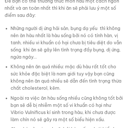
Để bạn có thể thưởng thức món hàu một cách ngon
nhất và an toàn nhất thì khi ăn sẽ phải lưu ý một số
điểm sau đây:
Những người dị ứng hải sản, bụng dạ yếu thì không
nên ăn hàu nhất là hàu sống bởi nó có tính hàn, vị
tanh, nhiều vi khuẩn có hại chưa bị tiêu diệt do vẫn
sống khi ăn sẽ gây lên tình trạng đầy bụng, dị ứng,
ngứa ngáy…
Không nên ăn quá nhiều: mặc dù hàu rất tốt cho
sức khỏe đặc biệt là nam giới tuy vậy bạn cũng
không nên ăn quá nhiều sẽ dẫn đến tình trạng thừa
chất cholesterol, kẽm.
Ngoài ra việc ăn hàu sống nhiều cũng không tốt bởi
bạn sẽ dễ bị nhiễm một số vi khuẩn có hại như
Vibrio Vulnificus kí sinh trong hàu, khi chưa được
làm chín nó sẽ gây ra một số biểu hiện xấu.