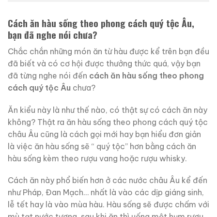
Cách ăn hàu sống theo phong cách quý tộc Âu,
bạn đã nghe nói chưa?
Chắc chắn những món ăn từ hàu được kể trên bạn đều
đã biết và có cơ hội được thưởng thức quá, vậy bạn
đã từng nghe nói đến
cách ăn hàu sống theo phong
cách quý tộc Âu
chưa?
Ăn kiểu này là như thế nào, có thật sự có cách ăn này
không? Thật ra ăn hàu sống theo phong cách quý tộc
châu Âu cũng là cách gọi mới hay bạn hiểu đơn giản
là việc ăn hàu sống sẽ “ quý tộc” hơn bằng cách ăn
hàu sống kèm theo rượu vang hoặc rượu whisky.
Cách ăn này phổ biến hơn ở các nước châu Âu kể đến
như Pháp, Đan Mạch… nhất là vào các dịp giáng sinh,
lễ tết hay là vào mùa hàu. Hàu sống sẽ được chấm với
mù tạt nước tương, sau khi ăn thì uống một hụm rượu