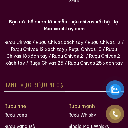
9768
Bạn có thể quan tâm mẫu rượu chivas nổi bật tại
Ruouxachtay.com
Rượu Chivas
/
Rượu Chivas xách tay
/
Rượu Chivas 12
/
Rượu Chivas 12 xách tay
/
Rượu Chivas 18
/
Rượu
Chivas 18 xách tay
/
Rượu Chivas 21
/
Rượu Chivas 21
xách tay
/
Rượu Chivas 25
/
Rượu Chivas 25 xách tay
DANH MỤC RƯỢU NGOẠI
Rượu nhẹ
Rượu mạnh
Rượu vang
Rượu Whisky
Rượu Vang Đỏ
Single Malt Whisky