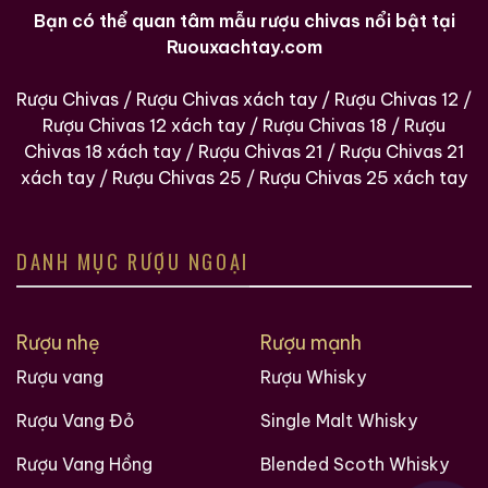
Bạn có thể quan tâm mẫu rượu chivas nổi bật tại
Ruouxachtay.com
Rượu Chivas
/
Rượu Chivas xách tay
/
Rượu Chivas 12
/
Rượu Chivas 12 xách tay
/
Rượu Chivas 18
/
Rượu
Chivas 18 xách tay
/
Rượu Chivas 21
/
Rượu Chivas 21
xách tay
/
Rượu Chivas 25
/
Rượu Chivas 25 xách tay
DANH MỤC RƯỢU NGOẠI
Rượu nhẹ
Rượu mạnh
Rượu vang
Rượu Whisky
Rượu Vang Đỏ
Single Malt Whisky
Rượu Vang Hồng
Blended Scoth Whisky