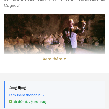
Cognac”.
Xem thêm
Công Đặng
Xem thêm thông tin →
AEDOR Paradis: Những vò rượu cổ nằm im lìm bụi phủ đầy
Đã kiểm duyệt nội dung
như thế này là tài sản vô giá của hãng