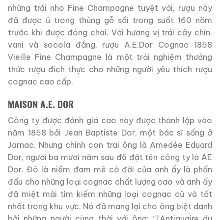
những trái nho Fine Champagne tuyệt vời, rượu này
đã được ủ trong thùng gỗ sồi trong suốt 160 năm
trước khi được đóng chai. Với hương vị trái cây chín,
vani và socola đắng, rượu A.E.Dor Cognac 1858
Vieille Fine Champagne là một trải nghiệm thưởng
thức rượu đích thực cho những người yêu thích rượu
cognac cao cấp.
MAISON A.E. DOR
Công ty được đánh giá cao này được thành lập vào
năm 1858 bởi Jean Baptiste Dor, một bác sĩ sống ở
Jarnac. Nhưng chính con trai ông là Amedée Eduard
Dor, người ba mươi năm sau đã đặt tên công ty là AE
Dor. Đó là niềm đam mê cả đời của anh ấy là phấn
đấu cho những loại cognac chất lượng cao và anh ấy
đã miệt mài tìm kiếm những loại cognac cũ và tốt
nhất trong khu vực. Nó đã mang lại cho ông biệt danh
bởi những người cùng thời với ông: “l’Antiquaire du