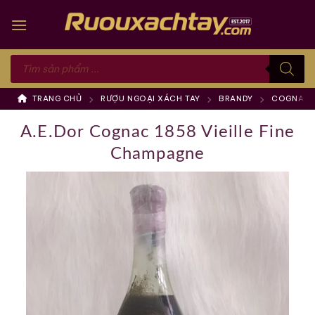
Skip
to
content
Tìm
kiếm
sản
phẩm
TRANG CHỦ
RƯỢU NGOẠI XÁCH TAY
BRANDY
COGNAC
A.E.Dor Cognac 1858 Vieille Fine
Champagne