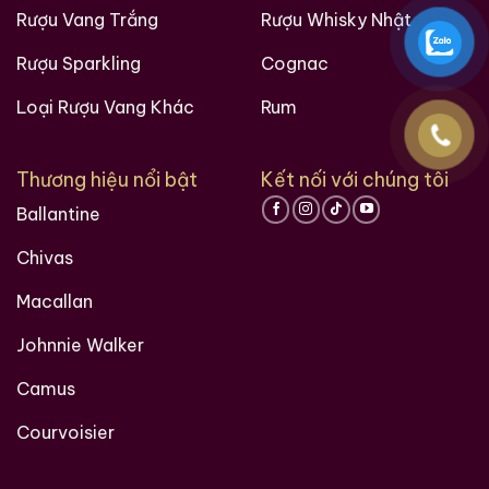
Rượu Vang Trắng
Rượu Whisky Nhật
Rượu Sparkling
Cognac
Loại Rượu Vang Khác
Rum
Hàng Ngàn Khách Hàng Của ruouxachtay.com
Thương hiệu nổi bật
Kết nối với chúng tôi
Ballantine
Chivas
Macallan
Johnnie Walker
Camus
các loại rượu sưu tầm quý hiềm trên thế giới
Courvoisier