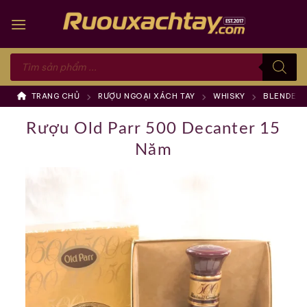
Skip
to
content
Tìm
kiếm
sản
phẩm
TRANG CHỦ
RƯỢU NGOẠI XÁCH TAY
WHISKY
BLENDED 
Rượu Old Parr 500 Decanter 15
Năm