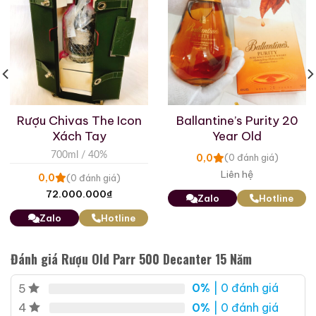
Rượu Chivas The Icon
Ballantine’s Purity 20
Xách Tay
Year Old
700ml / 40%
0,0
(0 đánh giá)
Liên hệ
0,0
(0 đánh giá)
72.000.000
₫
Zalo
Hotline
Zalo
Hotline
Đánh giá Rượu Old Parr 500 Decanter 15 Năm
0%
| 0 đánh giá
5
0%
| 0 đánh giá
4