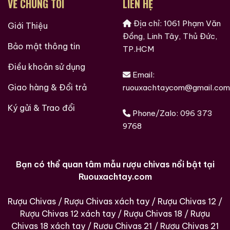
VỀ CHÚNG TÔI
LIÊN HỆ
Địa chỉ: 1061 Phạm Văn
Giới Thiệu
Đồng, Linh Tây, Thủ Đức,
Bảo mật thông tin
TP.HCM
Điều khoản sử dụng
Email:
Giao hàng & Đổi trả
ruouxachtaycom@gmail.com
Ký gửi & Trao đổi
Phone/Zalo:
096 373
9768
Bạn có thể quan tâm mẫu rượu chivas nổi bật tại
Ruouxachtay.com
Rượu Chivas
/
Rượu Chivas xách tay
/
Rượu Chivas 12
/
Rượu Chivas 12 xách tay
/
Rượu Chivas 18
/
Rượu
Chivas 18 xách tay
/
Rượu Chivas 21
/
Rượu Chivas 21