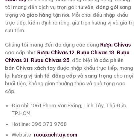
tôi mang đến dịch vụ trọn gói:
tư vấn
,
đóng gói
sang
trọng và
giao hàng
tận nơi. Mỗi chai đều nhập khẩu
trực tiếp, kiểm định rõ ràng, giữ trọn hương vị và giá trị
sưu tầm.
Chúng tôi mang đến đa dạng các dòng
Rượu Chivas
cao cấp như:
Rượu Chivas 12
,
Rượu Chivas 18
,
Rượu
Chivas 21
,
Rượu Chivas 25
, đặc biệt là
các phiên
bản Chivas xách tay
được nhập khẩu trực tiếp, mang
lại
hương vị tinh tế, đẳng cấp và sang trọng
cho mọi
buổi tiệc, không gian thưởng thức và quà tặng cao
cấp.
Địa chỉ: 1061 Phạm Văn Đồng, Linh Tây, Thủ Đức,
TP.HCM
Hotline: 096 373 9768
Website:
ruouxachtay.com