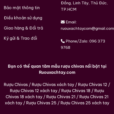
Đồng, Linh Tây, Thủ Đức,
Bảo mật thông tin
TP.HCM
Điều khoản sử dụng
Email:
Giao hàng & Đổi trả
ruouxachtaycom@gmail.com
Ký gửi & Trao đổi
Phone/Zalo:
096 373
9768
Bạn có thể quan tâm mẫu rượu chivas nổi bật tại
Ruouxachtay.com
Rượu Chivas
/
Rượu Chivas xách tay
/
Rượu Chivas 12
/
Rượu Chivas 12 xách tay
/
Rượu Chivas 18
/
Rượu
Chivas 18 xách tay
/
Rượu Chivas 21
/
Rượu Chivas 21
xách tay
/
Rượu Chivas 25
/
Rượu Chivas 25 xách tay