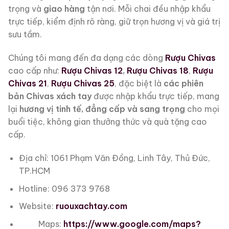
trọng và
giao hàng
tận nơi. Mỗi chai đều nhập khẩu
trực tiếp, kiểm định rõ ràng, giữ trọn hương vị và giá trị
sưu tầm.
Chúng tôi mang đến đa dạng các dòng
Rượu Chivas
cao cấp như:
Rượu Chivas 12
,
Rượu Chivas 18
,
Rượu
Chivas 21
,
Rượu Chivas 25
, đặc biệt là
các phiên
bản Chivas xách tay
được nhập khẩu trực tiếp, mang
lại
hương vị tinh tế, đẳng cấp và sang trọng
cho mọi
buổi tiệc, không gian thưởng thức và quà tặng cao
cấp.
Địa chỉ: 1061 Phạm Văn Đồng, Linh Tây, Thủ Đức,
TP.HCM
Hotline: 096 373 9768
Website:
ruouxachtay.com
Maps:
https://www.google.com/maps?