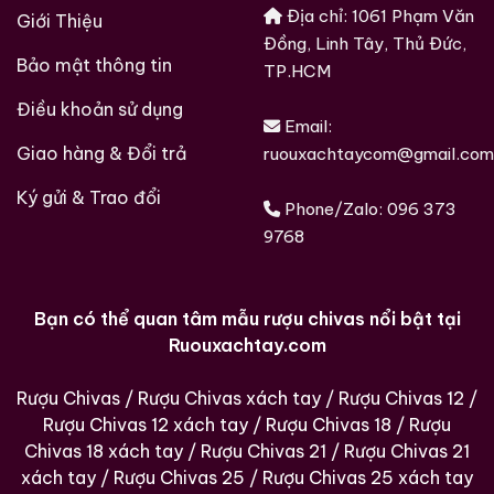
Địa chỉ: 1061 Phạm Văn
Giới Thiệu
Đồng, Linh Tây, Thủ Đức,
Bảo mật thông tin
TP.HCM
Điều khoản sử dụng
Email:
Giao hàng & Đổi trả
ruouxachtaycom@gmail.com
Ký gửi & Trao đổi
Phone/Zalo:
096 373
9768
Bạn có thể quan tâm mẫu rượu chivas nổi bật tại
Ruouxachtay.com
Rượu Chivas
/
Rượu Chivas xách tay
/
Rượu Chivas 12
/
Rượu Chivas 12 xách tay
/
Rượu Chivas 18
/
Rượu
Chivas 18 xách tay
/
Rượu Chivas 21
/
Rượu Chivas 21
xách tay
/
Rượu Chivas 25
/
Rượu Chivas 25 xách tay