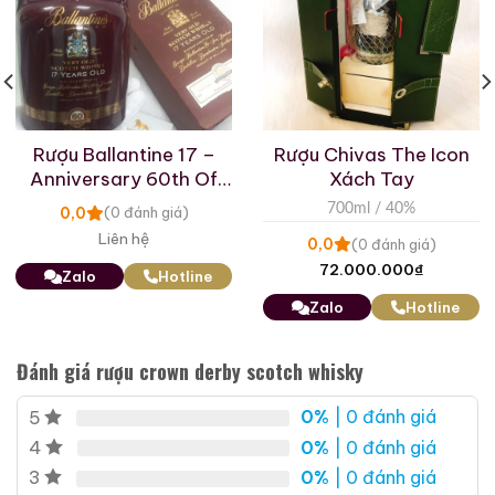
Rượu Ballantine 17 –
Rượu Chivas The Icon
Anniversary 60th Of
Xách Tay
Ballantine’s 17yo
700ml / 40%
0,0
(0 đánh giá)
Liên hệ
0,0
(0 đánh giá)
72.000.000
₫
Zalo
Hotline
Zalo
Hotline
Đánh giá rượu crown derby scotch whisky
0%
| 0 đánh giá
5
0%
| 0 đánh giá
4
0%
| 0 đánh giá
3