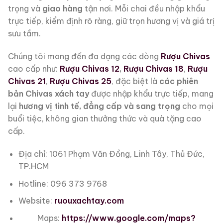
trọng và
giao hàng
tận nơi. Mỗi chai đều nhập khẩu
trực tiếp, kiểm định rõ ràng, giữ trọn hương vị và giá trị
sưu tầm.
Chúng tôi mang đến đa dạng các dòng
Rượu Chivas
cao cấp như:
Rượu Chivas 12
,
Rượu Chivas 18
,
Rượu
Chivas 21
,
Rượu Chivas 25
, đặc biệt là
các phiên
bản Chivas xách tay
được nhập khẩu trực tiếp, mang
lại
hương vị tinh tế, đẳng cấp và sang trọng
cho mọi
buổi tiệc, không gian thưởng thức và quà tặng cao
cấp.
Địa chỉ: 1061 Phạm Văn Đồng, Linh Tây, Thủ Đức,
TP.HCM
Hotline: 096 373 9768
Website:
ruouxachtay.com
Maps:
https://www.google.com/maps?