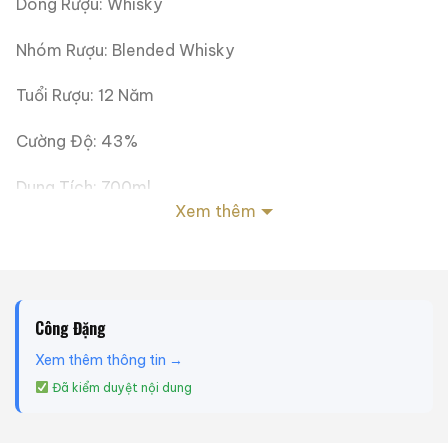
Dòng Rượu: Whisky
Nhóm Rượu: Blended Whisky
Tuổi Rượu: 12 Năm
Cường Độ: 43%
Dung Tích: 700ml
Xem thêm
Tình Trạng Tem Nhãn: Tốt
Tình Trạng Mức Rượu: Tốt
Trọng Lượng: 2kg
Công Đặng
Xem thêm thông tin →
Tại sao tin tưởng
ruouxachtay.com
?
Đã kiểm duyệt nội dung
Ruouxachtay.com
là trang web nói về rượu ngoại:
rượu whisky, rượu brandy, rượu rum,… Cho dù bạn