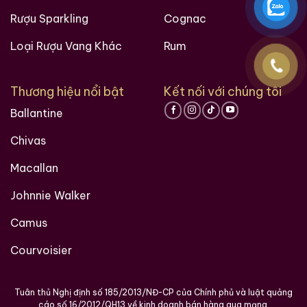
Rượu Sparkling
Cognac
Loại Rượu Vang Khác
Rum
Thương hiệu nổi bật
Kết nối với chúng tôi
Ballantine
Chivas
Macallan
Johnnie Walker
Camus
Courvoisier
Tuân thủ Nghị định số 185/2013/NĐ-CP của Chính phủ và luật quảng
cáo số 16/2012/QH13 về kinh doanh bán hàng qua mạng.