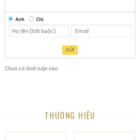
Hotline: 096 373 9768
Anh
Chị
Website:
ruouxachtay.com
Maps:
https://www.google.com/maps?
cid=4203959646322424299
GỬI
Chưa có bình luận nào
THƯƠNG HIỆU