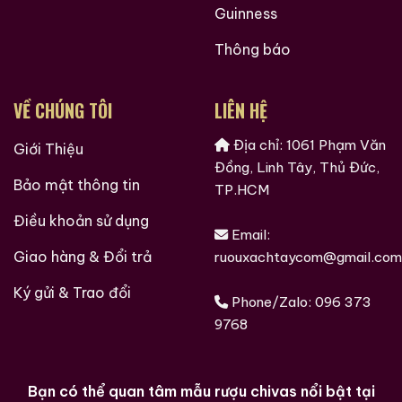
Guinness
Thông báo
VỀ CHÚNG TÔI
LIÊN HỆ
Địa chỉ: 1061 Phạm Văn
Giới Thiệu
Đồng, Linh Tây, Thủ Đức,
Bảo mật thông tin
TP.HCM
Điều khoản sử dụng
Email:
Giao hàng & Đổi trả
ruouxachtaycom@gmail.com
Ký gửi & Trao đổi
Phone/Zalo:
096 373
9768
Bạn có thể quan tâm mẫu rượu chivas nổi bật tại