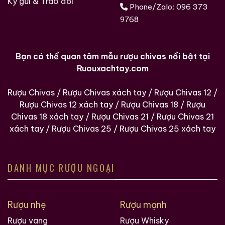
Ký gửi & Trao đổi
Phone/Zalo:
096 373
9768
Bạn có thể quan tâm mẫu rượu chivas nổi bật tại
Ruouxachtay.com
Rượu Chivas
/
Rượu Chivas xách tay
/
Rượu Chivas 12
/
Rượu Chivas 12 xách tay
/
Rượu Chivas 18
/
Rượu
Chivas 18 xách tay
/
Rượu Chivas 21
/
Rượu Chivas 21
xách tay
/
Rượu Chivas 25
/
Rượu Chivas 25 xách tay
DANH MỤC RƯỢU NGOẠI
Rượu nhẹ
Rượu mạnh
Rượu vang
Rượu Whisky