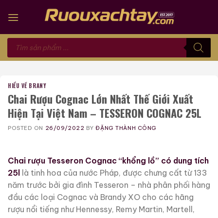
Skip
to
content
Tìm
kiếm
sản
phẩm
HIỂU VỀ BRANY
Chai Rượu Cognac Lớn Nhất Thế Giới Xuất
Hiện Tại Việt Nam – TESSERON COGNAC 25L
POSTED ON
26/09/2022
BY
ĐẶNG THÀNH CÔNG
Chai rượu Tesseron Cognac “khổng lồ” có dung tích
25l
là tinh hoa của nước Pháp, được chưng cất từ 133
năm trước bởi gia đình Tesseron – nhà phân phối hàng
đầu các loại Cognac và Brandy XO cho các hãng
rượu nổi tiếng như Hennessy, Remy Martin, Martell,