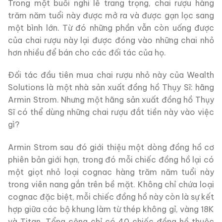
Trong một buổi nghi lễ trang trọng, chai rượu hàng
trăm năm tuổi này được mở ra và được gạn lọc sang
một bình lớn. Từ đó những phần vẫn còn uống được
của chai rượu này lại được đóng vào những chai nhỏ
hơn nhiều để bán cho các đối tác của họ.
Đối tác đầu tiên mua chai rượu nhỏ này của Wealth
Solutions là một nhà sản xuất đồng hồ Thụy Sĩ: hãng
Armin Strom. Nhưng một hãng sản xuất đồng hồ Thụy
Sĩ có thể dùng những chai rượu đắt tiền này vào việc
gì?
Armin Strom sau đó giới thiệu một dòng đồng hồ cơ
phiên bản giới hạn, trong đó mỗi chiếc đồng hồ lại có
một giọt nhỏ loại cognac hàng trăm năm tuổi này
trong viên nang gắn trên bề mặt. Không chỉ chứa loại
cognac đặc biệt, mỗi chiếc đồng hồ này còn là sự kết
hợp giữa các bộ khung làm từ thép không gỉ, vàng 18K
và Titan. Tổng cộng chỉ có 40 chiếc đồng hồ thuộc