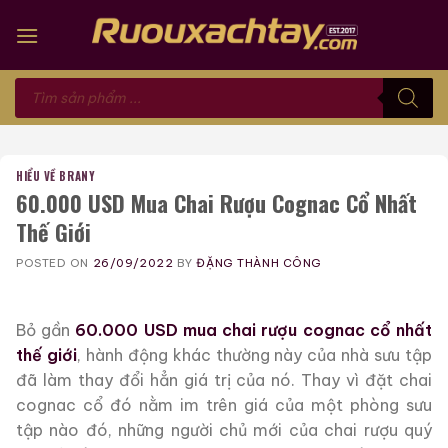
Skip
to
content
Tìm
kiếm
sản
phẩm
HIỂU VỀ BRANY
60.000 USD Mua Chai Rượu Cognac Cổ Nhất
Thế Giới
POSTED ON
26/09/2022
BY
ĐẶNG THÀNH CÔNG
Bỏ gần
60.000 USD mua chai rượu cognac cổ nhất
thế giới
, hành động khác thường này của nhà sưu tập
đã làm thay đổi hẳn giá trị của nó. Thay vì đặt chai
cognac cổ đó nằm im trên giá của một phòng sưu
tập nào đó, những người chủ mới của chai rượu quý