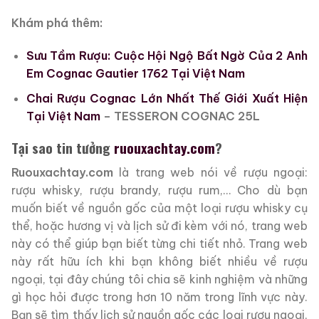
Khám phá thêm:
Sưu Tầm Rượu: Cuộc Hội Ngộ Bất Ngờ Của 2 Anh
Em Cognac Gautier 1762 Tại Việt Nam
Chai Rượu Cognac Lớn Nhất Thế Giới Xuất Hiện
Tại Việt Nam
– TESSERON COGNAC 25L
Tại sao tin tưởng
ruouxachtay.com
?
Ruouxachtay.com
là trang web nói về rượu ngoại:
rượu whisky, rượu brandy, rượu rum,… Cho dù bạn
muốn biết về nguồn gốc của một loại rượu whisky cụ
thể, hoặc hương vị và lịch sử đi kèm với nó, trang web
này có thể giúp bạn biết từng chi tiết nhỏ. Trang web
này rất hữu ích khi bạn không biết nhiều về rượu
ngoại, tại đây chúng tôi chia sẽ kinh nghiệm và những
gì học hỏi được trong hơn 10 năm trong lĩnh vực này.
Bạn sẽ tìm thấy lịch sử nguồn gốc các loại rượu ngoại,