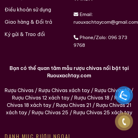
Điều khoản sử dụng
Email:
Giao hàng & Đổi trả
ruouxachtaycom@gmail.com
Ký gửi & Trao đổi
Phone/Zalo:
096 373
9768
Bạn có thể quan tâm mẫu rượu chivas nổi bật tại
Ruouxachtay.com
Rượu Chivas
/
Rượu Chivas xách tay
/
Rượu Chivas 12
/
Rượu Chivas 12 xách tay
/
Rượu Chivas 18
/
Rượu
Chivas 18 xách tay
/
Rượu Chivas 21
/
Rượu Chivas 21
xách tay
/
Rượu Chivas 25
/
Rượu Chivas 25 xách tay
DANH MỤC RƯỢU NGOẠI