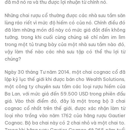
đã mở nó ra và thu được lợi nhuận từ chính nó.
Những chai rượu cổ thường được các nhà sưu tầm săn
lùng ráo riết vì mức độ hiếm có của nó. Chính điều đó
đã làm những món đồ này có mức giá đắt đến không
tưởng, trong khi cuối cùng chúng sẽ chỉ nằm im lìm
trong một tủ trưng bày của một nhà sưu tầm nào đó,
vậy làm thế nào các nhà sưu tập có thể thu lợi từ
chúng?
Ngày 30 tháng Tư năm 2014, một chai cognac cổ đã
lập kỷ lục thế giới khi được bán cho Wealth Solutions,
một công ty chuyên sưu tầm các loại rượu hiếm của
Ba Lan, với mức giá đến 59.500 USD trong phiên đấu
giá. Vào thời điểm đó, đây là một trong bộ 3 chai
cognac cổ nhất trên thế giới, được xác nhận làm từ
loại nho trồng vào năm 1762 của hãng rượu Gautier
Cognac. Bộ ba chai này có 2 chai nhỏ và một chai to.