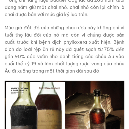
Trong khi hãng rượu Gautier Cognac đã 265 năm tuổi
đang nắm giữ một chai nhỏ, chai nhỏ còn lại chính là
chai được bán với mức giá kỷ lục trên.
Mức giá đắt đỏ của những chai rượu này không chỉ vì
tuổi thọ lâu đời của nó mà còn vì chúng được sản
xuất trước khi bệnh dịch phylloxera xuất hiện. Bệnh
dịch do loài rệp ăn rễ này đã quét sạch từ 75% đến
gần 90% các vườn nho danh tiếng của châu Âu vào
cuối thế kỷ 19 và làm chất lượng rượu vang của châu
Âu đi xuống trong một thời gian dài sau đó.