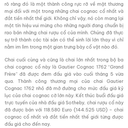
rõ ràng đó là một thành công rực rỡ về mặt thương
mại đối với một trong những chai cognac cổ nhất và
đắt tiền nhất thế giới. Không chỉ vậy, nó còn mang lại
một tín hiệu vui mừng cho những người đang chuẩn bị
rao bán những chai rượu cổ của mình. Chúng đã thực
sự trở thành các tài sản có thể sinh lời lớn thay vì chỉ
nằm im lìm trong một gian trưng bày cổ vật nào đó.
Chai cuối cùng và cũng là chai lớn nhất trong bộ ba
chai cognac cổ này là Gautier Cognac 1762 “Grand
Frère” đã được đem đấu giá vào cuối tháng 5 vừa
qua. Thành công thương mại của chai Gautier
Cognac 1762 nhỏ đã mở đường cho mức đấu giá kỷ
lục của chai cognac cỡ lớn này. Kết thúc buổi đấu giá
trực tuyến của nhà đấu giá Sotheby, chai rượu cổ này
đã được bán với 118.580 Euro (144.525 USD) – chai
cognac cổ nhất và đắt tiền nhất thế giới từng được
đấu giá cho đến nay.