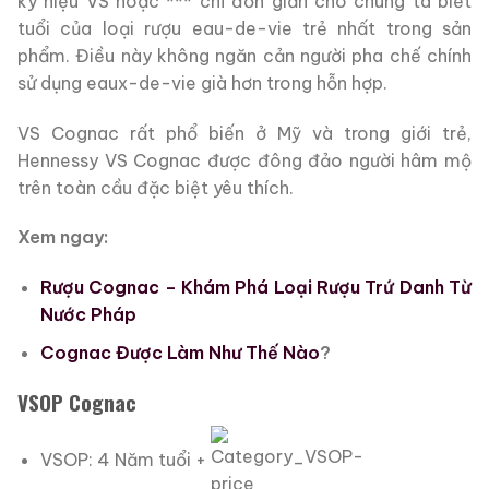
ký hiệu VS hoặc *** chỉ đơn giản cho chúng ta biết
tuổi của loại rượu eau-de-vie trẻ nhất trong sản
phẩm. Điều này không ngăn cản người pha chế chính
sử dụng eaux-de-vie già hơn trong hỗn hợp.
VS Cognac rất phổ biến ở Mỹ và trong giới trẻ,
Hennessy VS Cognac được đông đảo người hâm mộ
trên toàn cầu đặc biệt yêu thích.
Xem ngay:
Rượu Cognac – Khám Phá Loại Rượu Trứ Danh Từ
Nước Pháp
Cognac Được Làm Như Thế Nào
?
VSOP Cognac
VSOP: 4 Năm tuổi +