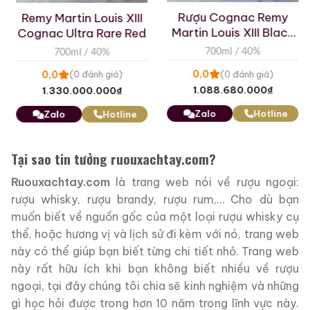
Mounie Hors d’Age
Remy
Cognac Courvois
 Black
700ml / 40%
100 Years Annive
Meidi-Ya 1885-1
0,0
(0 đánh giá)
700ml / 40%
28.660.000
₫
iá)
0,0
(0 đánh giá
0
₫
4.500.000
₫
Zalo
Hotline
tline
Zalo
Hot
Tại sao tin tưởng ruouxachtay.com?
Ruouxachtay.com
là trang web nói về rượu ngoại:
rượu whisky, rượu brandy, rượu rum,… Cho dù bạn
muốn biết về nguồn gốc của một loại rượu whisky cụ
thể, hoặc hương vị và lịch sử đi kèm với nó, trang web
này có thể giúp bạn biết từng chi tiết nhỏ. Trang web
này rất hữu ích khi bạn không biết nhiều về rượu
ngoại, tại đây chúng tôi chia sẽ kinh nghiệm và những
gì học hỏi được trong hơn 10 năm trong lĩnh vực này.