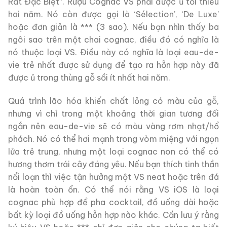
Rất Đặc Biệt”. Rượu Cognac VS phải được ủ tối thiểu
hai năm. Nó còn được gọi là ‘Sélection’, ‘De Luxe’
hoặc đơn giản là *** (3 sao). Nếu bạn nhìn thấy ba
ngôi sao trên một chai cognac, điều đó có nghĩa là
nó thuộc loại VS. Điều này có nghĩa là loại eau-de-
vie trẻ nhất được sử dụng để tạo ra hỗn hợp này đã
được ủ trong thùng gỗ sồi ít nhất hai năm.
Quá trình lão hóa khiến chất lỏng có màu của gỗ,
nhưng vì chỉ trong một khoảng thời gian tương đối
ngắn nên eau-de-vie sẽ có màu vàng rơm nhạt/hổ
phách. Nó có thể hơi mạnh trong vòm miệng với ngọn
lửa trẻ trung, nhưng một loại cognac non có thể có
hương thơm trái cây đáng yêu. Nếu bạn thích tinh thần
nổi loạn thì việc tận hưởng một VS neat hoặc trên đá
là hoàn toàn ổn. Có thể nói rằng VS iOS là loại
cognac phù hợp để pha cocktail, đồ uống dài hoặc
bất kỳ loại đồ uống hỗn hợp nào khác. Cần lưu ý rằng