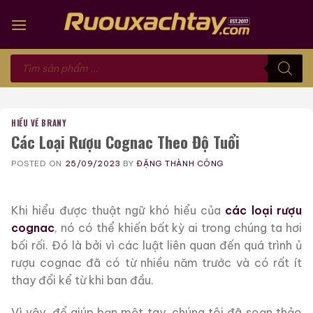
Skip
to
content
Tìm
kiếm
sản
phẩm
HIỂU VỀ BRANY
Các Loại Rượu Cognac Theo Độ Tuổi
POSTED ON
25/09/2023
BY
ĐẶNG THÀNH CÔNG
Khi hiểu được thuật ngữ khó hiểu của
các loại rượu
cognac
, nó có thể khiến bất kỳ ai trong chúng ta hơi
bối rối. Đó là bởi vì các luật liên quan đến quá trình ủ
rượu cognac đã có từ nhiều năm trước và có rất ít
thay đổi kể từ khi ban đầu.
Vì vậy, để giúp bạn một tay, chúng tôi đã soạn thảo