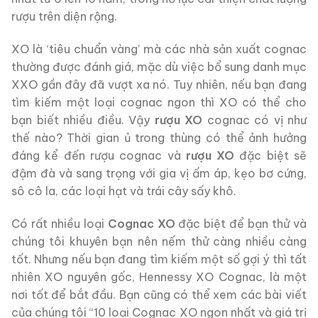
rượu trên diện rộng.
XO là ‘tiêu chuẩn vàng’ mà các nhà sản xuất cognac
thường được đánh giá, mặc dù việc bổ sung danh mục
XXO gần đây đã vượt xa nó. Tuy nhiên, nếu bạn đang
tìm kiếm một loại cognac ngon thì XO có thể cho
bạn biết nhiều điều. Vậy
rượu XO
cognac có vị như
thế nào? Thời gian ủ trong thùng có thể ảnh hưởng
đáng kể đến rượu cognac và
rượu XO
đặc biệt sẽ
đậm đà và sang trọng với gia vị ấm áp, kẹo bơ cứng,
sô cô la, các loại hạt và trái cây sấy khô.
Có rất nhiều loại
Cognac XO
đặc biệt để bạn thử và
chúng tôi khuyên bạn nên nếm thử càng nhiều càng
tốt. Nhưng nếu bạn đang tìm kiếm một số gợi ý thì tất
nhiên XO nguyên gốc, Hennessy XO Cognac, là một
nơi tốt để bắt đầu. Bạn cũng có thể xem các bài viết
của chúng tôi “10 loại Cognac XO ngon nhất và giá trị