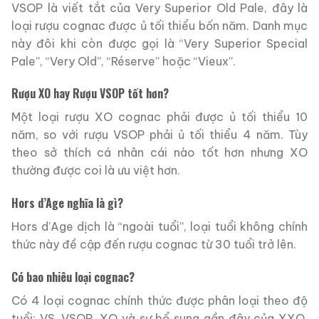
VSOP là viết tắt của Very Superior Old Pale, đây là
loại rượu cognac được ủ tối thiểu bốn năm. Danh mục
này đôi khi còn được gọi là “Very Superior Special
Pale”, “Very Old”, “Réserve” hoặc “Vieux”.
Rượu XO hay Rượu VSOP tốt hơn?
Một loại rượu XO cognac phải được ủ tối thiểu 10
năm, so với rượu VSOP phải ủ tối thiểu 4 năm. Tùy
theo sở thích cá nhân cái nào tốt hơn nhưng XO
thường được coi là ưu việt hơn.
Hors d’Age nghĩa là gì?
Hors d’Age dịch là “ngoài tuổi”, loại tuổi không chính
thức này đề cập đến rượu cognac từ 30 tuổi trở lên.
Có bao nhiêu loại cognac?
Có 4 loại cognac chính thức được phân loại theo độ
tuổi: VS, VSOP, XO và sự bổ sung gần đây của XXO.