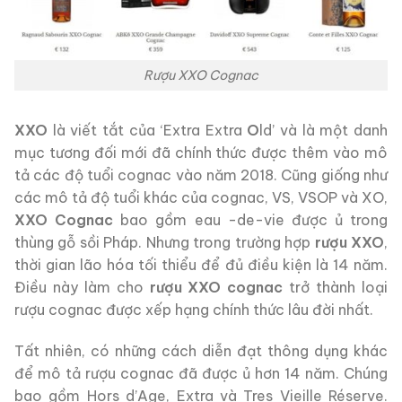
Rượu XXO Cognac
XXO
là viết tắt của ‘Extra Extra
O
ld’ và là một danh
mục tương đối mới đã chính thức được thêm vào mô
tả các độ tuổi cognac vào năm 2018. Cũng giống như
các mô tả độ tuổi khác của cognac, VS, VSOP và XO,
XXO Cognac
bao gồm eau -de-vie được ủ trong
thùng gỗ sồi Pháp. Nhưng trong trường hợp
rượu XXO
,
thời gian lão hóa tối thiểu để đủ điều kiện là 14 năm.
Điều này làm cho
rượu XXO cognac
trở thành loại
rượu cognac được xếp hạng chính thức lâu đời nhất.
Tất nhiên, có những cách diễn đạt thông dụng khác
để mô tả rượu cognac đã được ủ hơn 14 năm. Chúng
bao gồm Hors d’Age, Extra và Tres Vieille Réserve.