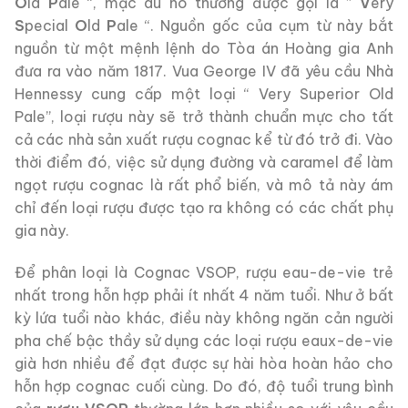
O
ld
P
ale “, mặc dù nó thường được gọi là ”
V
ery
S
pecial
O
ld
P
ale “. Nguồn gốc của cụm từ này bắt
nguồn từ một mệnh lệnh do Tòa án Hoàng gia Anh
đưa ra vào năm 1817. Vua George IV đã yêu cầu Nhà
Hennessy cung cấp một loại “ Very Superior Old
Pale”, loại rượu này sẽ trở thành chuẩn mực cho tất
cả các nhà sản xuất rượu cognac kể từ đó trở đi. Vào
thời điểm đó, việc sử dụng đường và caramel để làm
ngọt rượu cognac là rất phổ biến, và mô tả này ám
chỉ đến loại rượu được tạo ra không có các chất phụ
gia này.
Để phân loại là Cognac VSOP, rượu eau-de-vie trẻ
nhất trong hỗn hợp phải ít nhất 4 năm tuổi. Như ở bất
kỳ lứa tuổi nào khác, điều này không ngăn cản người
pha chế bậc thầy sử dụng các loại rượu eaux-de-vie
già hơn nhiều để đạt được sự hài hòa hoàn hảo cho
hỗn hợp cognac cuối cùng. Do đó, độ tuổi trung bình