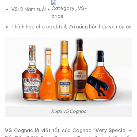
VS: 2 Năm tuổi +
Thích hợp cho cocktail, đồ uống hỗn hợp và nấu ăn
Rượu VS Cognac
VS
Cognac là viết tắt của Cognac “
V
ery
S
pecial –