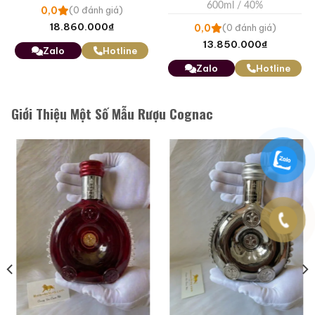
ld
– Nagasaki Kunchi
– Gift For Prime
600ml / 40%
600ml / 40%
Minister Fumio Kishida
0,0
0,0
(0 đánh giá)
(0 đánh giá)
7.880.000
₫
8.886.000
₫
Zalo
Hotline
Zalo
Hotline
Giới Thiệu Một Số Mẫu Rượu Cognac
Fine Champagne Denis