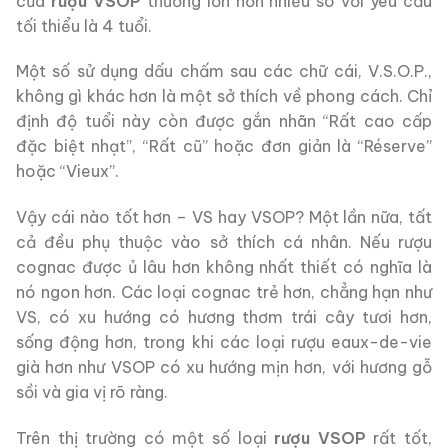
của
rượu VSOP
thường lớn hơn nhiều so với yêu cầu
tối thiểu là 4 tuổi.
Một số sử dụng dấu chấm sau các chữ cái, V.S.O.P.,
không gì khác hơn là một sở thích về phong cách. Chỉ
định độ tuổi này còn được gắn nhãn “Rất cao cấp
đặc biệt nhạt”, “Rất cũ” hoặc đơn giản là “Réserve”
hoặc “Vieux”.
Vậy cái nào tốt hơn – VS hay VSOP? Một lần nữa, tất
cả đều phụ thuộc vào sở thích cá nhân. Nếu rượu
cognac được ủ lâu hơn không nhất thiết có nghĩa là
nó ngon hơn. Các loại cognac trẻ hơn, chẳng hạn như
VS, có xu hướng có hương thơm trái cây tươi hơn,
sống động hơn, trong khi các loại rượu eaux-de-vie
già hơn như VSOP có xu hướng mịn hơn, với hương gỗ
sồi và gia vị rõ ràng.
Trên thị trường có một số loại
rượu VSOP
rất tốt,