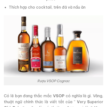
Thích hợp cho cocktail, trên đá và nấu ăn
Rượu VSOP Cognac
Có lẽ bạn đang thắc mắc
VSOP
có nghĩa là gì. Vâng,
thuật ngữ chính thức là viết tắt của ”
V
ery
S
uperior