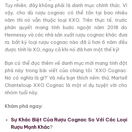
Tuy nhiên, đây không phải là danh mục chính thức. Vì
vậy, cho dù rượu cognac có thể tồn tại bao nhiêu
năm thì nó vẫn thuộc loại XXO. Trên thực tế, trước
phán quyết mang tính bước ngoặt năm 2018 do
Hennessy và các nhà sản xuất rượu cognac khác đưa
ra, bất kỳ loại rượu cognac nào đã ủ hơn 6 năm đều
được tính là XO, ngay cả khi nó đã hơn một thế kỷ!
Bạn có thể đọc thêm về danh mục mới mang tính đột
phá này trong bài viết của chúng tôi ‘XXO Cognac:
Nó có nghĩa là gì?’ Và nếu bạn thích nếm thử, Martell
Chanteloup XXO Cognac là một ví dụ tuyệt vời cho
nhóm tuổi này.
Khám phá ngay:
Sự Khác Biệt Của Rượu Cognac So Với Các Loại
Rượu Mạnh Khác
?