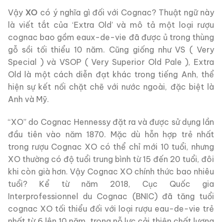
Vậy
XO
có ý nghĩa gì đối với Cognac? Thuật ngữ này
là viết tắt của ‘Extra Old’ và mô tả một loại rượu
cognac bao gồm eaux-de-vie đã được ủ trong thùng
gỗ sồi tối thiểu 10 năm. Cũng giống như VS ( Very
Special ) và VSOP ( Very Superior Old Pale ), Extra
Old là một cách diễn đạt khác trong tiếng Anh, thể
hiện sự kết nối chặt chẽ với nước ngoài, đặc biệt là
Anh và Mỹ.
“XO” do Cognac Hennessy đặt ra và được sử dụng lần
đầu tiên vào năm 1870. Mặc dù hỗn hợp trẻ nhất
trong rượu Cognac XO có thể chỉ mới 10 tuổi, nhưng
XO thường có độ tuổi trung bình từ 15 đến 20 tuổi, đôi
khi còn già hơn. Vậy Cognac XO chính thức bao nhiêu
tuổi? Kể từ năm 2018, Cục Quốc gia
Interprofessionnel du Cognac (BNIC) đã tăng tuổi
cognac XO tối thiểu đối với loại rượu eau-de-vie trẻ
nhất từ 6 lên 10 năm, trong nỗ lực cải thiện chất lượng