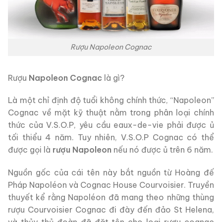
Rượu Napoleon Cognac
Rượu
Napoleon Cognac
là gì?
Là một chỉ định độ tuổi không chính thức, “Napoleon”
Cognac về mặt kỹ thuật nằm trong phân loại chính
thức của V.S.O.P, yêu cầu eaux-de-vie phải được ủ
tối thiểu 4 năm. Tuy nhiên, V.S.O.P Cognac có thể
được gọi là
rượu Napoleon
nếu nó được ủ trên 6 năm.
Nguồn gốc của cái tên này bắt nguồn từ Hoàng đế
Pháp Napoléon và Cognac House Courvoisier. Truyền
thuyết kể rằng Napoléon đã mang theo những thùng
rượu Courvoisier Cognac đi đày đến đảo St Helena,