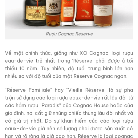
Rượu Cognac Reserve
Về mặt chính thức, giống như XO Cognac, loại rượu
eau-de-vie trẻ nhất trong ‘Réserve’ phải được ủ tối
thiểu 10 năm. Tuy nhiên, độ tuổi trung bình lớn hơn
nhiều so với độ tuổi của một Réserve Cognac ngon.
“Réserve Familiale” hay “Vieille Réserve” là sự pha
trộn sử dụng các loại rượu eaux-de-vie rất lâu đời từ
các hầm rượu “Paradis” của Cognac House hoặc của
gia đình, nơi cất giữ những chiếc thùng lâu đời nhất và
có giá trị nhất. Do sự khan hiếm của các loại rượu
eaux-de-vie già nên số lượng chai được sản xuất có
hạn và rõ ràng là giá cao hơn. Réserve là loại cognac