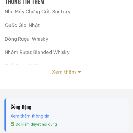
THÔNG TIN THÊM
Nhà Máy Chưng Cất: Suntory
Quốc Gia: Nhật
Dòng Rượu: Whisky
Nhóm Rượu: Blended Whisky
Tuổi Rượu: NAS
Xem thêm
Cường Độ: 43%
Dung Tích: 660ml
Công Đặng
Tình Trạng Tem Nhãn: Tốt
Xem thêm thông tin →
Tình Trạng Mức Rượu: Tốt
Đã kiểm duyệt nội dung