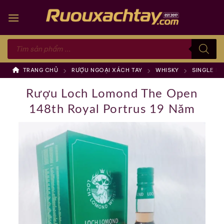
Skip
to
content
Tìm
kiếm
sản
phẩm
TRANG CHỦ
RƯỢU NGOẠI XÁCH TAY
WHISKY
SINGLE M
Rượu Loch Lomond The Open
148th Royal Portrus 19 Năm