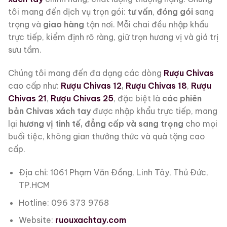
tôi mang đến dịch vụ trọn gói:
tư vấn
,
đóng gói
sang
trọng và
giao hàng
tận nơi. Mỗi chai đều nhập khẩu
trực tiếp, kiểm định rõ ràng, giữ trọn hương vị và giá trị
sưu tầm.
Chúng tôi mang đến đa dạng các dòng
Rượu Chivas
cao cấp như:
Rượu Chivas 12
,
Rượu Chivas 18
,
Rượu
Chivas 21
,
Rượu Chivas 25
, đặc biệt là
các phiên
bản Chivas xách tay
được nhập khẩu trực tiếp, mang
lại
hương vị tinh tế, đẳng cấp và sang trọng
cho mọi
buổi tiệc, không gian thưởng thức và quà tặng cao
cấp.
Địa chỉ: 1061 Phạm Văn Đồng, Linh Tây, Thủ Đức,
TP.HCM
Hotline: 096 373 9768
Website:
ruouxachtay.com