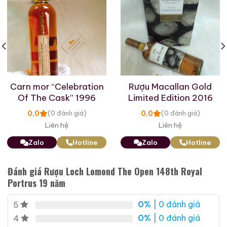
Carn mor “Celebration
Rượu Macallan Gold
Of The Cask” 1996
Limited Edition 2016
0,0
0,0
(0 đánh giá)
(0 đánh giá)
Liên hệ
Liên hệ
Zalo
Hotline
Zalo
Hotline
Đánh giá Rượu Loch Lomond The Open 148th Royal
Portrus 19 năm
0%
| 0 đánh giá
5
0%
| 0 đánh giá
4