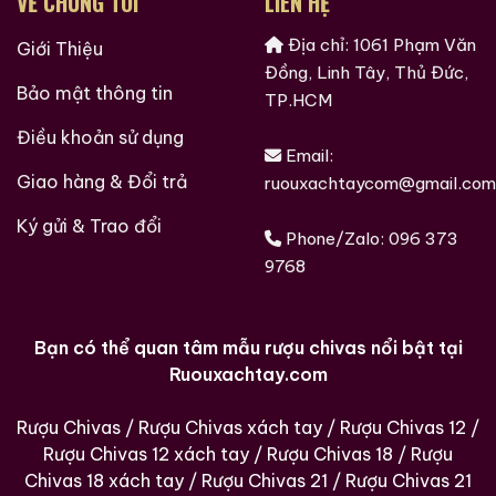
VỀ CHÚNG TÔI
LIÊN HỆ
Địa chỉ: 1061 Phạm Văn
Giới Thiệu
Đồng, Linh Tây, Thủ Đức,
Bảo mật thông tin
TP.HCM
Điều khoản sử dụng
Email:
Giao hàng & Đổi trả
ruouxachtaycom@gmail.com
Ký gửi & Trao đổi
Phone/Zalo:
096 373
9768
Bạn có thể quan tâm mẫu rượu chivas nổi bật tại
Ruouxachtay.com
Rượu Chivas
/
Rượu Chivas xách tay
/
Rượu Chivas 12
/
Rượu Chivas 12 xách tay
/
Rượu Chivas 18
/
Rượu
Chivas 18 xách tay
/
Rượu Chivas 21
/
Rượu Chivas 21