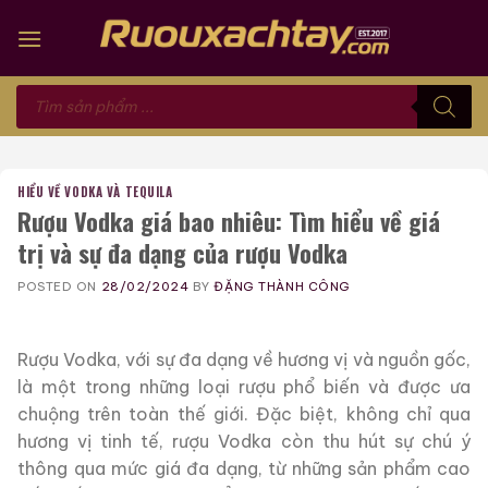
Skip
to
content
Tìm
kiếm
sản
phẩm
HIỂU VỀ VODKA VÀ TEQUILA
Rượu Vodka giá bao nhiêu: Tìm hiểu về giá
trị và sự đa dạng của rượu Vodka
POSTED ON
28/02/2024
BY
ĐẶNG THÀNH CÔNG
Rượu Vodka, với sự đa dạng về hương vị và nguồn gốc,
là một trong những loại rượu phổ biến và được ưa
chuộng trên toàn thế giới. Đặc biệt, không chỉ qua
hương vị tinh tế, rượu Vodka còn thu hút sự chú ý
thông qua mức giá đa dạng, từ những sản phẩm cao