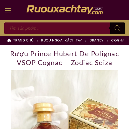
Skip
to
content
Tìm
kiếm
sản
phẩm
TRANG CHỦ
RƯỢU NGOẠI XÁCH TAY
BRANDY
COGNAC
Rượu Prince Hubert De Polignac
VSOP Cognac – Zodiac Seiza