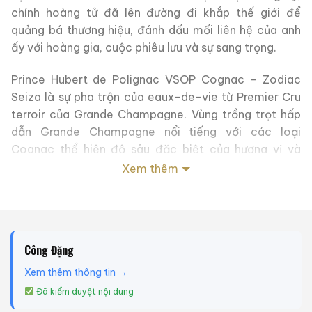
chính hoàng tử đã lên đường đi khắp thế giới để
quảng bá thương hiệu, đánh dấu mối liên hệ của anh
ấy với hoàng gia, cuộc phiêu lưu và sự sang trọng.
Prince Hubert de Polignac VSOP Cognac – Zodiac
Seiza là sự pha trộn của eaux-de-vie từ Premier Cru
terroir của Grande Champagne. Vùng trồng trọt hấp
dẫn Grande Champagne nổi tiếng với các loại
Cognac thể hiện độ sâu đặc biệt của hương vị và
hương hoa phức tạp, thường kéo theo hậu vị kéo dài.
Xem thêm
Là một loại VSOP Cognac cao cấp nhưng giá cả hợp
lý, biểu hiện này đã xứng đáng giành được một số giải
thưởng.
Công Đặng
Chai Prince Hubert de Polignac VSOP Cognac –
Zodiac Seiza đặc biệt này có một loại rượu cognac
Xem thêm thông tin →
chất lượng đặc biệt bên trong. Được trình bày trong
Đã kiểm duyệt nội dung
một hình dạng chai độc đáo, đây là một chai có giá