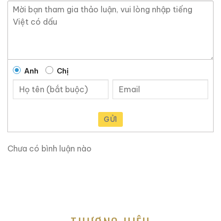
Ruouxachtay.com rất vinh dự được đồng hành cùng
các bạn trên hành trình khám phá thế giới hương vị
này!
Ruouxachtay.com – Cham Vào Đam Mê
Anh
Chị
GỬI
Chưa có bình luận nào