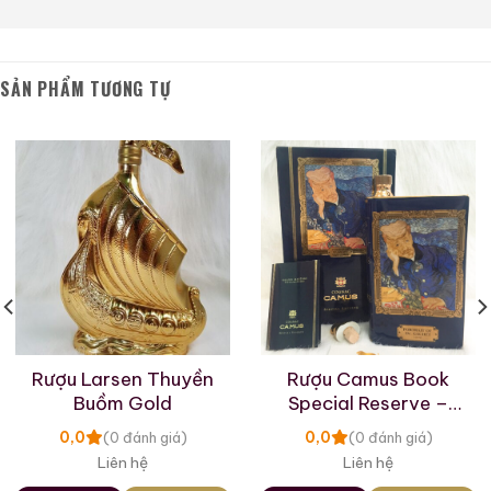
trị sưu tập cao!
THÔNG TIN THÊM
SẢN PHẨM TƯƠNG TỰ
Nhà Máy Chưng Cất: Prince Hubert de Polignac
Quốc Gia: Pháp
Dòng Rượu: Brandy
Nhóm Rượu: Cognac
Tuổi Rượu: VSOP
Cường Độ: 40%
Rượu Larsen Thuyền
Rượu Camus Book
Dung Tích: 750ml
Buồm Gold
Special Reserve –
Portrait Of Dr. Gachet
0,0
0,0
(0 đánh giá)
(0 đánh giá)
Tình Trạng Tem Nhãn: Tốt
Liên hệ
Liên hệ