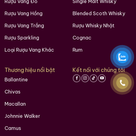
Rượu Vang Đỏ
Single Malt Whisky
Rượu Vang Hồng
Blended Scoth Whisky
Rượu Vang Trắng
Rượu Whisky Nhật
Rượu Sparkling
Cognac
Loại Rượu Vang Khác
Rum
Thương hiệu nổi bật
Kết nối với chúng tôi
Ballantine
Chivas
Macallan
Johnnie Walker
Camus