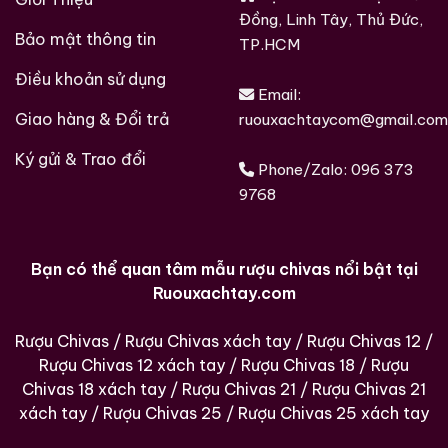
Đồng, Linh Tây, Thủ Đức,
Bảo mật thông tin
TP.HCM
Điều khoản sử dụng
Email:
Giao hàng & Đổi trả
ruouxachtaycom@gmail.com
Ký gửi & Trao đổi
Phone/Zalo:
096 373
9768
Bạn có thể quan tâm mẫu rượu chivas nổi bật tại
Ruouxachtay.com
Rượu Chivas
/
Rượu Chivas xách tay
/
Rượu Chivas 12
/
Rượu Chivas 12 xách tay
/
Rượu Chivas 18
/
Rượu
Chivas 18 xách tay
/
Rượu Chivas 21
/
Rượu Chivas 21
xách tay
/
Rượu Chivas 25
/
Rượu Chivas 25 xách tay