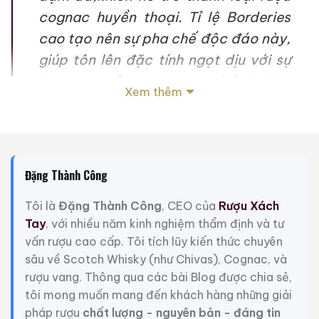
cognac huyền thoại. Tỉ lệ Borderies
cao tạo nên sự pha chế độc đáo này,
giúp tôn lên đặc tính ngọt dịu với sự
êm mượt của gia vị ngọt, bánh gừng
Xem thêm
và hạt ca cao rang.” Christophe
Valtaud – Bậc thầy Hầm rượu Martell
Chai Rượu Martell Cordon Bleu xách tay nguyên seal
Đặng Thành Công
Duty Free Korea đặc biệt này có một loại rượu
cognac chất lượng đặc biệt bên trong. Được trình
Tôi là
Đặng Thành Công
, CEO của
Rượu Xách
bày trong một hình dạng chai độc đáo, đây là một
Tay
, với nhiều năm kinh nghiệm thẩm định và tư
chai có giá trị sưu tập cao!
vấn rượu cao cấp. Tôi tích lũy kiến thức chuyên
sâu về Scotch Whisky (như Chivas), Cognac, và
THÔNG TIN THÊM
rượu vang. Thông qua các bài Blog được chia sẻ,
Nhà Máy Chưng Cất: Martell
tôi mong muốn mang đến khách hàng những giải
pháp rượu
chất lượng - nguyên bản - đáng tin