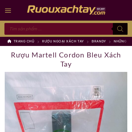
Skip
to
content
Tìm
kiếm
sản
phẩm
TRANG CHỦ
RƯỢU NGOẠI XÁCH TAY
BRANDY
NHỮNG TH
Rượu Martell Cordon Bleu Xách
Tay