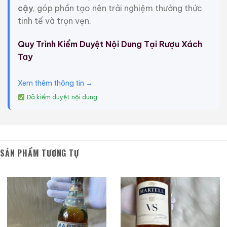
Quốc Gia: Pháp
cậy
, góp phần tạo nên trải nghiệm thưởng thức
tinh tế và trọn vẹn.
Dòng Rượu: Brandy
Quy Trình Kiểm Duyệt Nội Dung Tại Rượu Xách
Nhóm Rượu: Cognac
Tay
Tuổi Rượu: NAS
Xem thêm thông tin →
Cường Độ: 40%
Đã kiểm duyệt nội dung
Dung Tích: 700ml
Tình Trạng Tem Nhãn: Tốt
SẢN PHẨM TƯƠNG TỰ
Tình Trạng Mức Rượu: Tốt
Trọng Lượng: 2kg
Tại sao tin tưởng
ruouxachtay.com
?