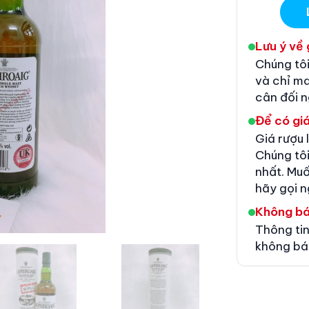
Lưu ý về 
Chúng tôi
và chỉ m
cân đối 
Để có giá
Giá rượu 
Chúng tôi
nhất. Muố
hãy gọi n
Không b
Thông tin
không bá