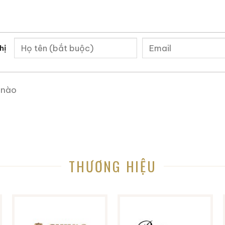
hị
 nào
THƯƠNG HIỆU