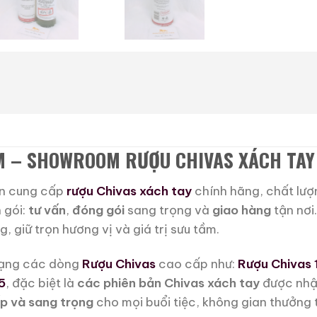
 – SHOWROOM RƯỢU CHIVAS XÁCH TAY 
n cung cấp
rượu Chivas xách tay
chính hãng, chất lư
 gói:
tư vấn
,
đóng gói
sang trọng và
giao hàng
tận nơi
g, giữ trọn hương vị và giá trị sưu tầm.
dạng các dòng
Rượu Chivas
cao cấp như:
Rượu Chivas 
5
, đặc biệt là
các phiên bản Chivas xách tay
được nhập
ấp và sang trọng
cho mọi buổi tiệc, không gian thưởng