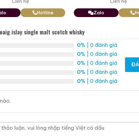
Liên hệ
Liên hệ
alo
Hotline
Zalo
H
oaig islay single malt scotch whisky
0%
| 0 đánh giá
0%
| 0 đánh giá
0%
| 0 đánh giá
ĐÁ
0%
| 0 đánh giá
0%
| 0 đánh giá
nào.