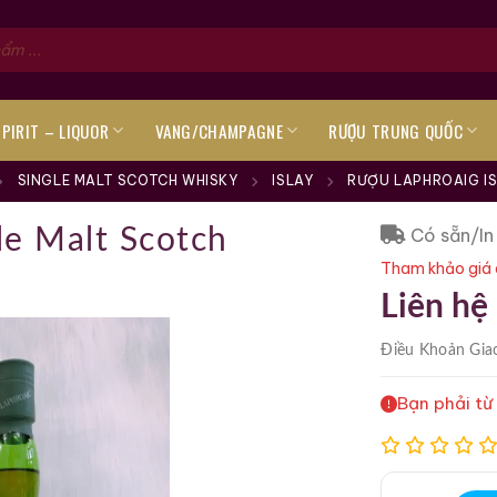
SPIRIT – LIQUOR
VANG/CHAMPAGNE
RƯỢU TRUNG QUỐC
SINGLE MALT SCOTCH WHISKY
ISLAY
RƯỢU LAPHROAIG IS
Có sẵn/In
le Malt Scotch
Tham khảo giá 
Liên hệ
Điều Khoản
Gia
Bạn phải từ