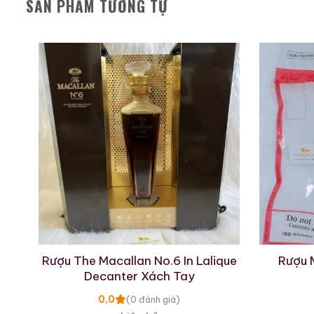
SẢN PHẨM TƯƠNG TỰ
ách
Rượu The Macallan No.6 In Lalique
Rượu 
Decanter Xách Tay
0,0
(0 đánh giá)