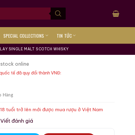
SPECIAL COLLECTIONS
TIN TỨC
LAY SINGLE MALT SCOTCH WHISKY
 stock online
quốc tế đã quy đổi thành VNĐ:
o Hàng
 18 tuổi trở lên mới được mua rượu ở Việt Nam
Viết đánh giá