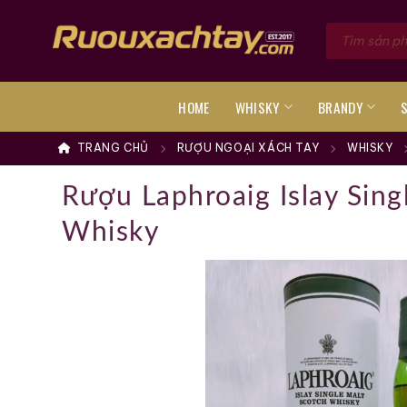
Skip
Tìm
to
kiếm
sản
content
phẩm
HOME
WHISKY
BRANDY
TRANG CHỦ
RƯỢU NGOẠI XÁCH TAY
WHISKY
Rượu Laphroaig Islay Sing
Whisky