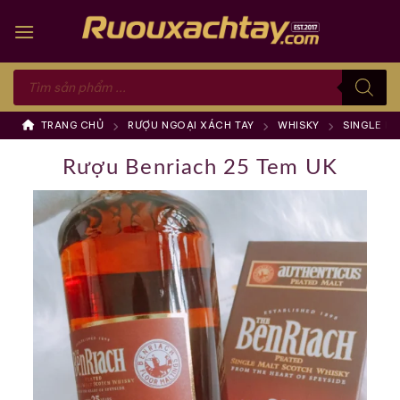
Skip
to
content
Tìm
kiếm
sản
phẩm
TRANG CHỦ
RƯỢU NGOẠI XÁCH TAY
WHISKY
SINGLE M
Rượu Benriach 25 Tem UK