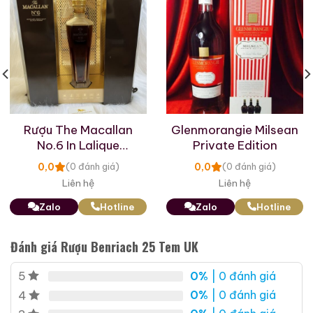
Rượu The Macallan
Glenmorangie Milsean
No.6 In Lalique
Private Edition
Decanter Xách Tay
0,0
0,0
(0 đánh giá)
(0 đánh giá)
Liên hệ
Liên hệ
Zalo
Hotline
Zalo
Hotline
Đánh giá Rượu Benriach 25 Tem UK
0%
| 0 đánh giá
5
0%
| 0 đánh giá
4