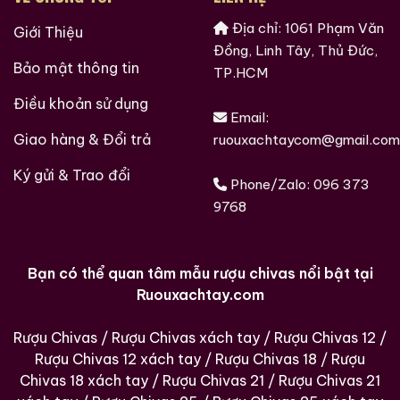
Địa chỉ: 1061 Phạm Văn
Giới Thiệu
Đồng, Linh Tây, Thủ Đức,
Bảo mật thông tin
TP.HCM
Điều khoản sử dụng
Email:
Giao hàng & Đổi trả
ruouxachtaycom@gmail.com
Ký gửi & Trao đổi
Phone/Zalo:
096 373
9768
Bạn có thể quan tâm mẫu rượu chivas nổi bật tại
Ruouxachtay.com
Rượu Chivas
/
Rượu Chivas xách tay
/
Rượu Chivas 12
/
Rượu Chivas 12 xách tay
/
Rượu Chivas 18
/
Rượu
Chivas 18 xách tay
/
Rượu Chivas 21
/
Rượu Chivas 21