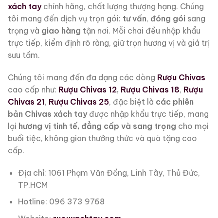
xách tay
chính hãng, chất lượng thượng hạng. Chúng
tôi mang đến dịch vụ trọn gói:
tư vấn
,
đóng gói
sang
trọng và
giao hàng
tận nơi. Mỗi chai đều nhập khẩu
trực tiếp, kiểm định rõ ràng, giữ trọn hương vị và giá trị
sưu tầm.
Chúng tôi mang đến đa dạng các dòng
Rượu Chivas
cao cấp như:
Rượu Chivas 12
,
Rượu Chivas 18
,
Rượu
Chivas 21
,
Rượu Chivas 25
, đặc biệt là
các phiên
bản Chivas xách tay
được nhập khẩu trực tiếp, mang
lại
hương vị tinh tế, đẳng cấp và sang trọng
cho mọi
buổi tiệc, không gian thưởng thức và quà tặng cao
cấp.
Địa chỉ: 1061 Phạm Văn Đồng, Linh Tây, Thủ Đức,
TP.HCM
Hotline: 096 373 9768