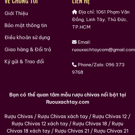
VỀ CHÚNG TÔI
LIÊN HỆ
Địa chỉ: 1061 Phạm Văn
Giới Thiệu
Đồng, Linh Tây, Thủ Đức,
Bảo mật thông tin
TP.HCM
Điều khoản sử dụng
Email:
Giao hàng & Đổi trả
ruouxachtaycom@gmail.com
Ký gửi & Trao đổi
Phone/Zalo:
096 373
9768
Bạn có thể quan tâm mẫu rượu chivas nổi bật tại
Ruouxachtay.com
Rượu Chivas
/
Rượu Chivas xách tay
/
Rượu Chivas 12
/
Rượu Chivas 12 xách tay
/
Rượu Chivas 18
/
Rượu
Chivas 18 xách tay
/
Rượu Chivas 21
/
Rượu Chivas 21