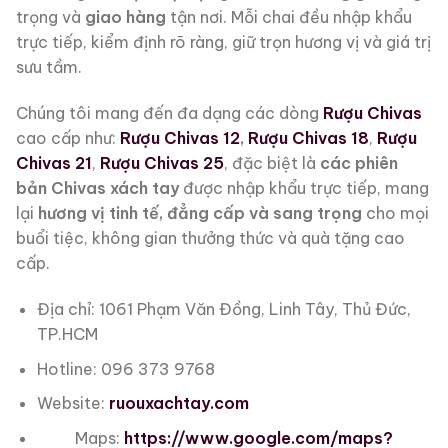
trọng và
giao hàng
tận nơi. Mỗi chai đều nhập khẩu
trực tiếp, kiểm định rõ ràng, giữ trọn hương vị và giá trị
sưu tầm.
Chúng tôi mang đến đa dạng các dòng
Rượu Chivas
cao cấp như:
Rượu Chivas 12
,
Rượu Chivas 18
,
Rượu
Chivas 21
,
Rượu Chivas 25
, đặc biệt là
các phiên
bản Chivas xách tay
được nhập khẩu trực tiếp, mang
lại
hương vị tinh tế, đẳng cấp và sang trọng
cho mọi
buổi tiệc, không gian thưởng thức và quà tặng cao
cấp.
Địa chỉ: 1061 Phạm Văn Đồng, Linh Tây, Thủ Đức,
TP.HCM
Hotline: 096 373 9768
Website:
ruouxachtay.com
Maps:
https://www.google.com/maps?