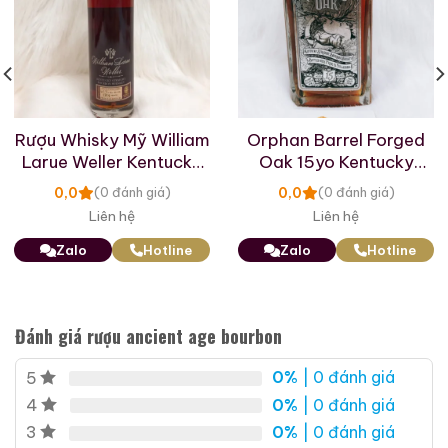
Rượu Whisky Mỹ William
Orphan Barrel Forged
Larue Weller Kentucky
Oak 15yo Kentucky
Straight Bourbon
Straight Bourbon
0,0
0,0
(0 đánh giá)
(0 đánh giá)
Whiskey
Liên hệ
Liên hệ
Zalo
Hotline
Zalo
Hotline
Đánh giá rượu ancient age bourbon
0%
| 0 đánh giá
5
0%
| 0 đánh giá
4
0%
| 0 đánh giá
3