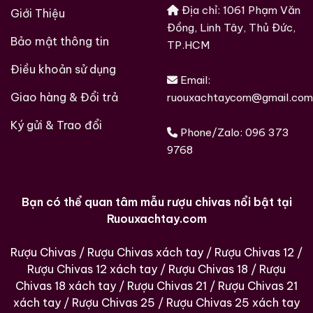
Địa chỉ: 1061 Phạm Văn
Giới Thiệu
Đồng, Linh Tây, Thủ Đức,
Bảo mật thông tin
TP.HCM
Điều khoản sử dụng
Email:
Giao hàng & Đổi trả
ruouxachtaycom@gmail.com
Ký gửi & Trao đổi
Phone/Zalo:
096 373
9768
Bạn có thể quan tâm mẫu rượu chivas nổi bật tại
Ruouxachtay.com
Rượu Chivas
/
Rượu Chivas xách tay
/
Rượu Chivas 12
/
Rượu Chivas 12 xách tay
/
Rượu Chivas 18
/
Rượu
Chivas 18 xách tay
/
Rượu Chivas 21
/
Rượu Chivas 21
xách tay
/
Rượu Chivas 25
/
Rượu Chivas 25 xách tay