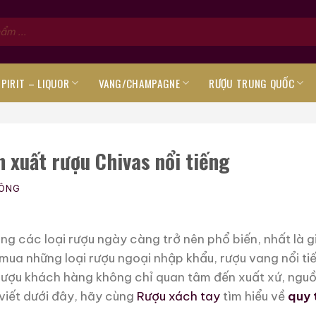
SPIRIT – LIQUOR
VANG/CHAMPAGNE
RƯỢU TRUNG QUỐC
n xuất rượu Chivas nổi tiếng
CÔNG
g các loại rượu ngày càng trở nên phổ biến, nhất là g
 mua những loại rượu ngoại nhập khẩu, rượu vang nổi t
 rượu khách hàng không chỉ quan tâm đến xuất xứ, ngu
viết dưới đây, hãy cùng
Rượu xách tay
tìm hiểu về
quy 