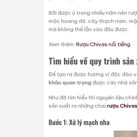
Bởi được ủ trong nhiều năm nên rư
mộc hoang dã, cây thạch nam, mật 
mà không thể lẫn vào đâu được.
Xem thêm:
Rượu Chivas nổi tiếng
Tìm hiểu về quy trình sản 
Để tạo ra được hương vị độc đáo và
khâu quan trọng
được các nhà sản 
Như đã tìm hiểu thì nguyên liệu ch
sản xuất ra những chai
rượu Chivas
Bước 1: Xử lý mạch nha