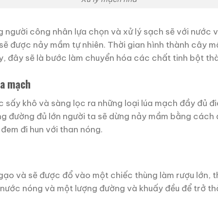
người công nhân lựa chọn và xử lý sạch sẽ với nước 
ẽ được nảy mầm tự nhiên. Thời gian hình thành cây mầ
y, đây sẽ là bước làm chuyển hóa các chất tinh bột th
úa mạch
 sấy khô và sàng lọc ra những loại lúa mạch đầy đủ điề
ng đường đủ lớn người ta sẽ dừng nảy mầm bằng cách 
đem đi hun với than nóng.
gạo và sẽ được đổ vào một chiếc thùng làm rượu lớn, 
ng nước nóng và một lượng đường và khuấy đều để trở t