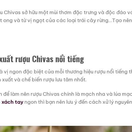
ợu Chivas sở hữu một mùi thơm đặc trưng và độc đáo v
ong và từ vị ngọt của các loại trái cây rừng…Tạo nên
xuất rượu Chivas nổi tiếng
 vị ngon đặc biệt của mỗi thương hiệu rượu nổi tiếng t
xuất và chế biến rượu lưu tâm nhất.
ính để làm nên rượu Chivas chính là mạch nha và lúa mạ
 xách tay
ngon thì bạn nên lưu ý đến cách xử lý nguyên