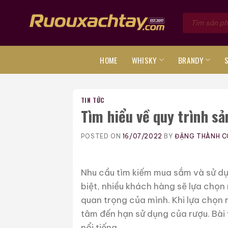
Skip
Tìm
to
kiếm
sản
content
phẩm
HOME
WHISKY
BRANDY
TIN TỨC
Tìm hiểu về quy trình sả
POSTED ON
16/07/2022
BY
ĐẶNG THÀNH 
Nhu cầu tìm kiếm mua sắm và sử dụn
biệt, nhiều khách hàng sẽ lựa chọn
quan trọng của mình. Khi lựa chọn
tâm đến hạn sử dụng của rượu. Bài 
nổi tiếng.