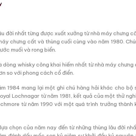
y
âu đời nhất từng được xuất xưởng từ nhà máy chưng cấ
y chưng cất và thùng cuối cùng vào năm 1980. Chúng
ước muối và rong biển.
là dòng whisky công khai hiếm nhất từ ​​nhà máy chưn
hơn so với phong cách cổ điển.
năm 1984 mang lại một ghi chú hàng hải khác cho bộ 
oyal Lochnagar từ năm 1981, kết quả của một thử ngh
nochmore từ năm 1990 với một quá trình trưởng thành 
ự lựa chọn của năm nay đến từ những thùng lâu đời n
 năm đánh dấu mốc son kỷ niệm sự khởi đầu kỷ nguyên