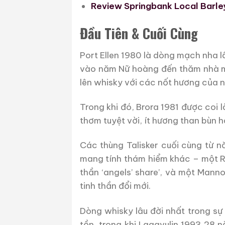
Review Springbank Local Barle
Đầu Tiên & Cuối Cùng
Port Ellen 1980 là dòng mạch nha l
vào năm Nữ hoàng đến thăm nhà má
lên whisky với các nốt hương của n
Trong khi đó, Brora 1981 được coi 
thơm tuyệt vời, ít hương than bùn 
Các thùng Talisker cuối cùng từ 
mang tính thám hiểm khác – một R
thần ‘angels’ share’, và một Man
tinh thần đổi mới.
Dòng whisky lâu đời nhất trong s
tồn, trong khi Lagavulin 1993 28