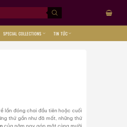
SPECIAL COLLECTIONS
TIN TỨC
ề lần đóng chai đầu tiên hoặc cuối
hững thứ gần như đã mất, những thứ
ếm
của năm nay góp mặt cùng mười