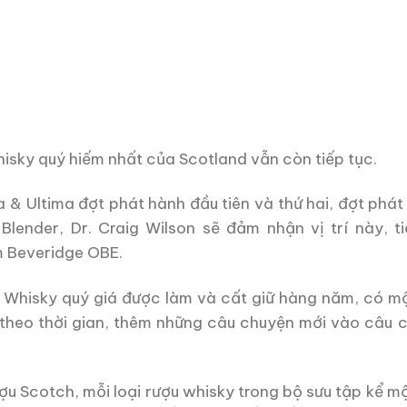
sky quý hiếm nhất của Scotland vẫn còn tiếp tục.
 & Ultima đợt phát hành đầu tiên và thứ hai, đợt phá
lender, Dr. Craig Wilson sẽ đảm nhận vị trí này, t
m Beveridge OBE.
 Whisky quý giá được làm và cất giữ hàng năm, có mộ
 theo thời gian, thêm những câu chuyện mới vào câu 
ượu Scotch, mỗi loại rượu whisky trong bộ sưu tập kể m