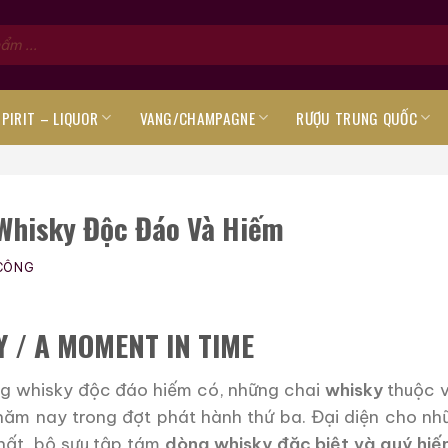
SPIRIT – LIQUOR
VANG/CHAMPAGNE
RƯỢU TRUNG QUỐC
 Whisky Độc Đáo Và Hiếm
CÔNG
Y / A MOMENT IN TIME
ng whisky độc đáo hiếm có, những chai
whisky
thuộc v
o năm nay trong đợt phát hành thứ ba. Đại diện cho n
nhất, bộ sưu tập tám
dòng whisky đặc biệt và quý hi