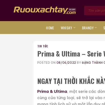
Skip
Tìm
to
kiếm
sản
content
phẩm
HOME
WHISKY
BRANDY
TIN TỨC
Prima & Ultima – Serie
POSTED ON
08/06/2022
BY
ĐẶNG THÀNH 
NGAY TẠI THỜI KHẮC NÀ
Prima & Ultima
, một serie các dò
cùng của từng loại, sẽ trở lại và
mang tính lịch sử và một lần duy 