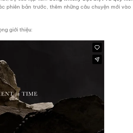
ác phiên bản trước, thêm những câu chuyện mới vào 
ọng giới thiệu: