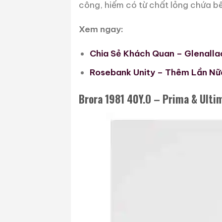
công, hiếm có từ chất lỏng chứa b
Xem ngay:
Chia Sẻ Khách Quan – Glenalla
Rosebank Unity – Thêm Lần Nữ
Brora 1981 40Y.O – Prima & Ulti