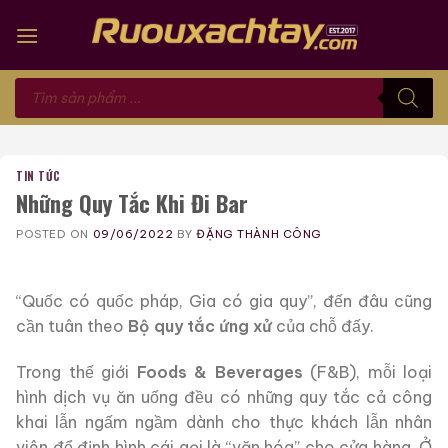
Skip
to
content
Tìm
kiếm
sản
phẩm
TIN TỨC
Những Quy Tắc Khi Đi Bar
POSTED ON
09/06/2022
BY
ĐẶNG THÀNH CÔNG
“Quốc có quốc pháp, Gia có gia quy”, đến đâu cũng
cần tuân theo
Bộ quy tắc ứng xử
của chỗ đấy.
Trong thế giới
Foods & Beverages
(F&B), mỗi loại
hình dịch vụ ăn uống đều có những quy tắc cả công
khai lẫn ngấm ngầm dành cho thực khách lẫn nhân
viên để định hình cái gọi là “văn hóa” cho cửa hàng. Ở