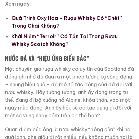
Xem ngay:
Quá Trình Oxy Hóa – Rượu Whisky Có “Chết”
Trong Chai Không
?
Khái Niệm “Terroir” Có Tồn Tại Trong Rượu
Whisky Scotch Không
?
NƯỚC ĐÁ VÀ “HIỆU ỨNG BIỂN BẮC”
Một chuyên gia rượu whisky có uy tín của Scotland đã
đáng ghi nhớ đã đưa ra một phép tương tự sống động
– nhưng hiệu quả – để mô tả tác động của đá đối với
rượu whisky. Hãy tưởng tượng, anh ấy đang trong tư
thế, đang đi bộ xuống hồ Alpine, khỏa thân, vào một
ngày mùa đông. Anh ấy hỏi, sẽ có tác dụng gì đối với
một số vùng nhạy cảm trên cơ thể bạn?
Quan điểm của ông là rượu whisky “đóng cửa” khi nó
quá lạnh, che giấu đi rất nhiều, nếu không muốn nói là