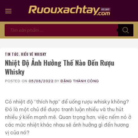
Skip
to
content
Tìm
kiếm
sản
phẩm
TIN TỨC
,
HIỂU VỀ WHISKY
Nhiệt Độ Ảnh Hưởng Thế Nào Đến Rượu
Whisky
POSTED ON
05/08/2022
BY
ĐẶNG THÀNH CÔNG
Có nhiệt độ “thích hợp” để uống rượu whisky không?
Đó là một chủ đề được tranh luận nhiều và thu hút
nhiều ý kiến ​​mạnh mẽ. Quan trọng hơn, việc nếm nó ở
các mức nhiệt khác nhau sẽ ảnh hưởng gì đến hương
vị của nó?