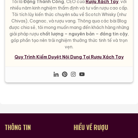
Tôi là
Đặng Thành Công
, CEO của
Rượu Xách Tay
, với
nhiều năm kinh nghiệm thẩm định và tư vấn rượu cao cấp.
Tôi tích lũy kiến thức chuyên sâu về Scotch Whisky (như
Chivas), Cognac, và rượu vang. Thông qua các bài Blog
được chia sẻ, tôi mong muốn mang đến khách hàng những
giải pháp rượu
chất lượng – nguyên bản – đáng tin cậy
,
góp phần tạo nên trải nghiệm thưởng thức tinh tế và trọn
vẹn.
Quy Trình Kiểm Duyệt Nội Dung Tại Rượu Xách Tay
THÔNG TIN
HIỂU VỀ RƯỢU