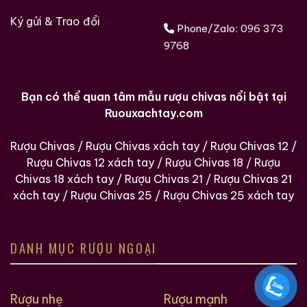
Ký gửi & Trao đổi
Phone/Zalo:
096 373
9768
Bạn có thể quan tâm mẫu rượu chivas nổi bật tại
Ruouxachtay.com
Rượu Chivas
/
Rượu Chivas xách tay
/
Rượu Chivas 12
/
Rượu Chivas 12 xách tay
/
Rượu Chivas 18
/
Rượu
Chivas 18 xách tay
/
Rượu Chivas 21
/
Rượu Chivas 21
xách tay
/
Rượu Chivas 25
/
Rượu Chivas 25 xách tay
DANH MỤC RƯỢU NGOẠI
Rượu nhẹ
Rượu mạnh