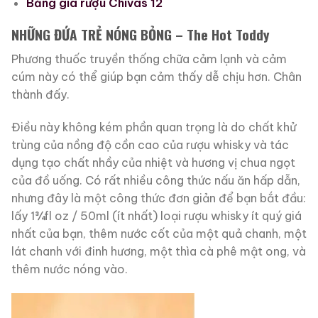
Bảng giá rượu Chivas 12
NHỮNG ĐỨA TRẺ NÓNG BỎNG – The Hot Toddy
Phương thuốc truyền thống chữa cảm lạnh và cảm
cúm này có thể giúp bạn cảm thấy dễ chịu hơn. Chân
thành đấy.
Điều này không kém phần quan trọng là do chất khử
trùng của nồng độ cồn cao của rượu whisky và tác
dụng tạo chất nhầy của nhiệt và hương vị chua ngọt
của đồ uống. Có rất nhiều công thức nấu ăn hấp dẫn,
nhưng đây là một công thức đơn giản để bạn bắt đầu:
lấy 1¾fl oz / 50ml (ít nhất) loại rượu whisky ít quý giá
nhất của bạn, thêm nước cốt của một quả chanh, một
lát chanh với đinh hương, một thìa cà phê mật ong, và
thêm nước nóng vào.