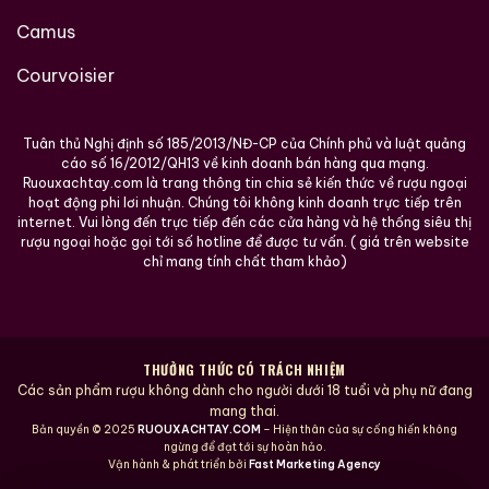
Camus
Courvoisier
Tuân thủ Nghị định số 185/2013/NĐ-CP của Chính phủ và luật quảng
cáo số 16/2012/QH13 về kinh doanh bán hàng qua mạng.
Ruouxachtay.com là trang thông tin chia sẻ kiến thức về rượu ngoại
hoạt động phi lơi nhuận. Chúng tôi không kinh doanh trực tiếp trên
internet. Vui lòng đến trực tiếp đến các cửa hàng và hệ thống siêu thị
rượu ngoại hoặc gọi tới số hotline để được tư vấn. ( giá trên website
chỉ mang tính chất tham khảo)
THƯỞNG THỨC CÓ TRÁCH NHIỆM
Các sản phẩm rượu không dành cho người dưới 18 tuổi và phụ nữ đang
mang thai.
Bản quyền © 2025
RUOUXACHTAY.COM
– Hiện thân của sự cống hiến không
ngừng để đạt tới sự hoàn hảo.
Vận hành & phát triển bởi
Fast Marketing Agency