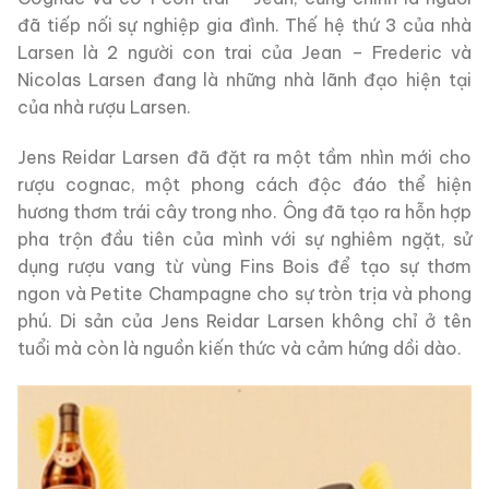
đã tiếp nối sự nghiệp gia đình. Thế hệ thứ 3 của nhà
Larsen là 2 người con trai của Jean – Frederic và
Nicolas Larsen đang là những nhà lãnh đạo hiện tại
của nhà rượu Larsen.
Jens Reidar Larsen đã đặt ra một tầm nhìn mới cho
rượu cognac, một phong cách độc đáo thể hiện
hương thơm trái cây trong nho. Ông đã tạo ra hỗn hợp
pha trộn đầu tiên của mình với sự nghiêm ngặt, sử
dụng rượu vang từ vùng Fins Bois để tạo sự thơm
ngon và Petite Champagne cho sự tròn trịa và phong
phú. Di sản của Jens Reidar Larsen không chỉ ở tên
tuổi mà còn là nguồn kiến ​​thức và cảm hứng dồi dào.