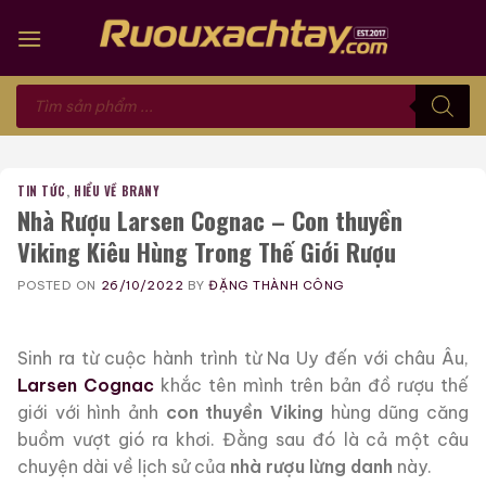
Skip
to
content
Tìm
kiếm
sản
phẩm
TIN TỨC
,
HIỂU VỀ BRANY
Nhà Rượu Larsen Cognac – Con thuyền
Viking Kiêu Hùng Trong Thế Giới Rượu
POSTED ON
26/10/2022
BY
ĐẶNG THÀNH CÔNG
Sinh ra từ cuộc hành trình từ Na Uy đến với châu Âu,
Larsen Cognac
khắc tên mình trên bản đồ rượu thế
giới với hình ảnh
con thuyền Viking
hùng dũng căng
buồm vượt gió ra khơi. Đằng sau đó là cả một câu
chuyện dài về lịch sử của
nhà rượu lừng danh
này.