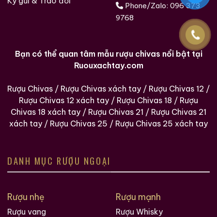
Ký gửi & Trao đổi
Phone/Zalo:
096 373
9768
Bạn có thể quan tâm mẫu rượu chivas nổi bật tại
Ruouxachtay.com
Rượu Chivas
/
Rượu Chivas xách tay
/
Rượu Chivas 12
/
Rượu Chivas 12 xách tay
/
Rượu Chivas 18
/
Rượu
Chivas 18 xách tay
/
Rượu Chivas 21
/
Rượu Chivas 21
xách tay
/
Rượu Chivas 25
/
Rượu Chivas 25 xách tay
DANH MỤC RƯỢU NGOẠI
Rượu nhẹ
Rượu mạnh
Rượu vang
Rượu Whisky