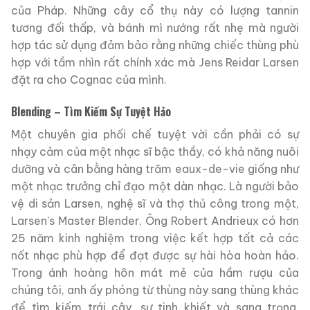
của Pháp. Những cây cổ thụ này có lượng tannin
tương đối thấp, và bánh mì nướng rất nhẹ mà người
hợp tác sử dụng đảm bảo rằng những chiếc thùng phù
hợp với tầm nhìn rất chính xác mà Jens Reidar Larsen
đặt ra cho Cognac của mình.
Blending – Tìm Kiếm Sự Tuyệt Hảo
Một chuyên gia phối chế tuyệt vời cần phải có sự
nhạy cảm của một nhạc sĩ bậc thầy, có khả năng nuôi
dưỡng và cân bằng hàng trăm eaux-de-vie giống như
một nhạc trưởng chỉ đạo một dàn nhạc. Là người bảo
vệ di sản Larsen, nghệ sĩ và thợ thủ công trong một,
Larsen’s Master Blender, Ông Robert Andrieux có hơn
25 năm kinh nghiệm trong việc kết hợp tất cả các
nốt nhạc phù hợp để đạt được sự hài hòa hoàn hảo.
Trong ánh hoàng hôn mát mẻ của hầm rượu của
chúng tôi, anh ấy phóng từ thùng này sang thùng khác
để tìm kiếm trái cây, sự tinh khiết và sang trọng,