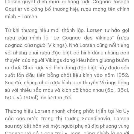
Larsen quyết định mua lại hãng rượu Cognac Joseph
Gautier và công bố thương hiệu rượu mang tên chính
mình – Larsen.
Từ khi thương hiệu mới thành lập, Larsen tự hào gọi
rượu của mình là “Le Cognac des Vikings” (rượu
cognac của người Vikings). Nhà Larsen cũng nổi tiếng
với những chai rượu đặc biệt có hình dáng những con
thuyền của người Vikings đang kiêu hãnh giương buồm
ra khơi. Chai rượu với hình dáng đặc biệt này được sản
xuất lần đầu tiên bằng chất liệu kính vào năm 1952.
Sau đó, những chai rượu hình con thuyền Vikings bằng
sứ với nhiều sắc màu và kích cỡ khác nhau (5cl, 35cl,
50cl và 150cl) lần lượt ra đời.
Thương hiệu Larsen nhanh chóng phát triển tại Na Uy
các các nước trong thị trường Scandinavia. Larsen
sau này kết hôn với một người phụ nữ địa phương vùng
Cognac và có 1 con trai – Jean, cũng chính là người