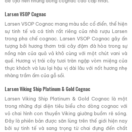
để tạo nên những dòng cognac cao cấp nhất.
Larsen VSOP Cognac
Larsen VSOP Cognac mang màu sắc cổ điển, thể hiện
sự tinh tế và cá tính rất riêng của nhà rượu Larsen
trong pha chế cognac. Larsen VSOP Cognac gây ấn
tượng bởi hương thơm trái cây đậm đà hòa trong sự
nồng nàn của quả vả khô cùng với một chút vani và
quế. Hương vị trái cây tươi tràn ngập vòm miệng của
thực khách và lưu lại hậu vị dài lâu với nốt hương nhẹ
nhàng trầm ấm của gỗ sồi.
Larsen Viking Ship Platinum & Gold Cognac
Larsen Viking Ship Platinum & Gold Cognac là một
trong những đại diện tiêu biểu cho dòng cognac với
vỏ chai hình con thuyền Viking giường buồm rẽ sóng.
Đây là phiên bản được săn lùng trên thế giới hiện nay
bởi sự tinh tế và sang trọng từ chai đựng đến chất