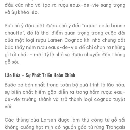
đầu của nho và tạo ra rượu eaux-de-vie sang trọng
và Sự khéo léo.
Sự chú ý đặc biệt được chú ý đến “coeur de la bonne
chauffe”, đó là thời điểm quan trọng trong cuộc đời
của một loại rượu Larsen Cognac khi nhà chưng cất
bậc thầy nếm rượu eaux-de-vie để chỉ chọn ra những
gì tốt nhất – một tỷ lệ nhỏ sẽ được chuyển đến Thùng
gỗ sồi.
Lão Hóa – Sự Phát Triển Hoàn Chỉnh
Bước cơ bản nhất trong toàn bộ quá trình là lão hóa,
sự biến chất hiếm gặp diễn ra trong hầm rượu: eau-
de-vie trưởng thành và trở thành loại cognac tuyệt
vời.
Các thùng của Larsen được làm thủ công từ gỗ sồi
không cuống hạt mịn có nguồn gốc từ rừng Tronçais