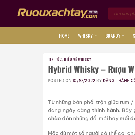
Skip
Tìm
to
kiếm
sản
content
phẩm
HOME
WHISKY
BRANDY
TIN TỨC
,
HIỂU VỀ WHISKY
Hybrid Whisky – Rượu W
POSTED ON
10/10/2022
BY
ĐẶNG THÀNH C
Từ những bản phối trộn giữa rum /
đang ngày càng
thịnh hành
. Bây 
chào đón
những đổi mới hay
mối đ
Mặc dù một số người có thể coi ch