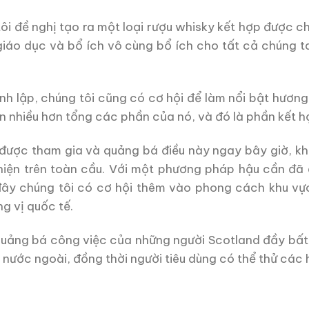
tôi đề nghị tạo ra một loại rượu whisky kết hợp được c
giáo dục và bổ ích vô cùng bổ ích cho tất cả chúng t
nh lập, chúng tôi cũng có cơ hội để làm nổi bật hương
n nhiều hơn tổng các phần của nó, và đó là phần kết hợp
 được tham gia và quảng bá điều này ngay bây giờ, kh
hiện trên toàn cầu. Với một phương pháp hậu cần đã
 đây chúng tôi có cơ hội thêm vào phong cách khu vự
g vị quốc tế.
 quảng bá công việc của những người Scotland đầy bất
 nước ngoài, đồng thời người tiêu dùng có thể thử các h