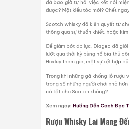
đã bao giờ tự hỏi việc kết nối mi
được? Một kiểu tóc mới? Chết ngay
Scotch whisky đã kiên quyết từ ch
thông qua sự thuần khiết, hoặc kìm
Để giảm bớt áp lực, Diageo đã giới
lướt qua thời kỳ bùng nổ bia thủ c
Huxley tham gia, một sự kết hợp c
Trong khi những gã khổng lồ rượu 
trong số những người chơi nhỏ hơn t
có tốt cho Scotch không?
Xem ngay:
Hướng Dẫn Cách Đọc T
Rượu Whisky Lai Mang Đến