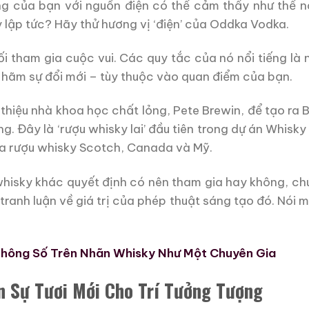
ệng của bạn với nguồn điện có thể cảm thấy như thế n
 lập tức? Hãy thử hương vị ‘điện’ của Oddka Vodka.
ối tham gia cuộc vui. Các quy tắc của nó nổi tiếng là
 hãm sự đổi mới – tùy thuộc vào quan điểm của bạn.
 thiệu nhà khoa học chất lỏng, Pete Brewin, để tạo ra 
ông. Đây là ‘rượu whisky lai’ đầu tiên trong dự án Whis
ủa rượu whisky Scotch, Canada và Mỹ.
whisky khác quyết định có nên tham gia hay không, chú
ranh luận về giá trị của phép thuật sáng tạo đó. Nói m
hông Số Trên Nhãn Whisky Như Một Chuyên Gia
 Sự Tươi Mới Cho Trí Tưởng Tượng