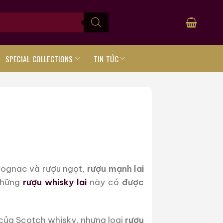
SPECIAL COLLECTIONS
TIN TỨC
Cognac và rượu ngọt,
rượu mạnh lai
những
rượu whisky lai
này có
được
của Scotch whisky, nhưng loại
rượu