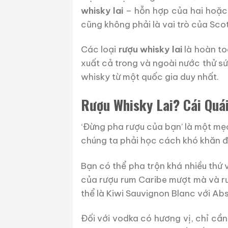
whisky lai
– hỗn hợp của hai hoặc 
cũng không phải là vai trò của Sco
Các loại
rượu whisky lai
là hoàn t
xuất cả trong và ngoài nước thử sứ
whisky từ một quốc gia duy nhất.
Rượu Whisky Lai? Cái Quái
‘Đừng pha rượu của bạn’ là một mẹo
chúng ta phải học cách khó khăn để
Bạn có thể pha trộn khá nhiều thứ 
của rượu rum Caribe mượt mà và rượ
thể là Kiwi Sauvignon Blanc với A
Đối với vodka có hương vị, chỉ cần