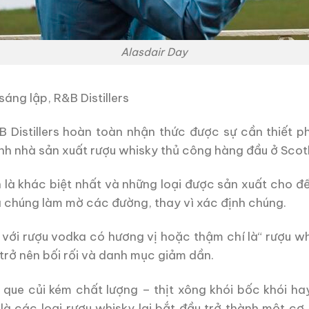
Alasdair Day
sáng lập, R&B Distillers
 Distillers hoàn toàn nhận thức được sự cần thiết ph
ành nhà sản xuất rượu whisky thủ công hàng đầu ở Scot
n là khác biệt nhất và những loại được sản xuất cho đ
à chúng làm mờ các đường, thay vì xác định chúng.
với rượu vodka có hương vị hoặc thậm chí là“ rượu wh
 trở nên bối rối và danh mục giảm dần.
que củi kém chất lượng – thịt xông khói bốc khói ha
à các loại rượu whisky lai bắt đầu trở thành một cơ hộ