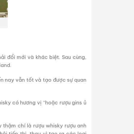
ải đổi mới và khác biệt. Sau cùng,
land.
ến nay vẫn tốt và tạo được sự quan
isky có hương vị ”hoặc rượu gins ủ
y thậm chí là rượu whisky rượu anh
i tiếp thị, thay vì tạo ra các loại