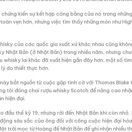
 chứng kiến ​​sự kết hợp công bằng của nó trong nhữn
nh toàn vẹn hơn, nhưng việc tìm thấy những món như Hi
whisky của các quốc gia xuất xứ khác nhau cũng khôn
y Nhật Bản (ở Nhật Bản) trong nhiều năm, nhưng chưa
ợu whisky lai khác đã xuất hiện gần đây hơn, một số t
lý do thiết thực hơn.
này bắt nguồn từ cuộc gặp tình cờ với Thomas Blake G
ng tôi đóng chai rượu whisky Scotch để nâng cao nhận
n hiện đại.
o đầu thế kỷ 19, nhưng rời đến Nhật Bản khi còn nhỏ.
 động sâu sắc của ông đối với công cuộc hiện đại hó
ặt trời mọc từ Hoàng đế Nhật Bản để ghi nhận nhiều th