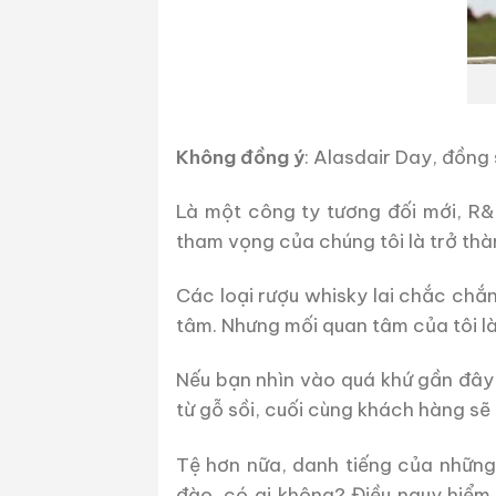
Không đồng ý
: Alasdair Day, đồng 
Là một công ty tương đối mới, R&B
tham vọng của chúng tôi là trở th
Các loại rượu whisky lai chắc chắ
tâm. Nhưng mối quan tâm của tôi l
Nếu bạn nhìn vào quá khứ gần đây 
từ gỗ sồi, cuối cùng khách hàng sẽ
Tệ hơn nữa, danh tiếng của những 
đào, có ai không? Điều nguy hiểm l