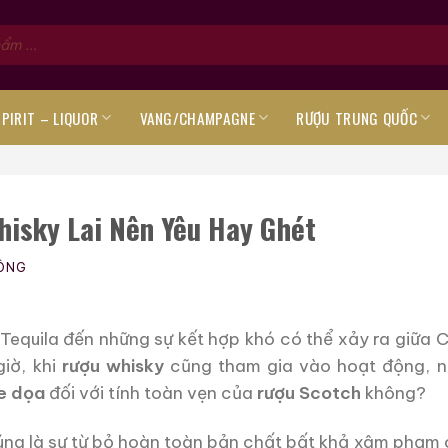
SPIRIT – LIQUOR
VANG/CHAMPAGNE
RƯỢU TRUNG QUỐC
hisky Lai Nên Yêu Hay Ghét
ÔNG
 Tequila đến những sự kết hợp khó có thể xảy ra giữa 
giờ, khi
rượu whisky
cũng tham gia vào hoạt động, 
e dọa
đối với tính toàn vẹn của
rượu Scotch
không?
úng là sự từ bỏ hoàn toàn bản chất bất khả xâm phạm 