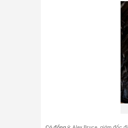
Có đồng ý
: Alex Bruce, giám đốc đi