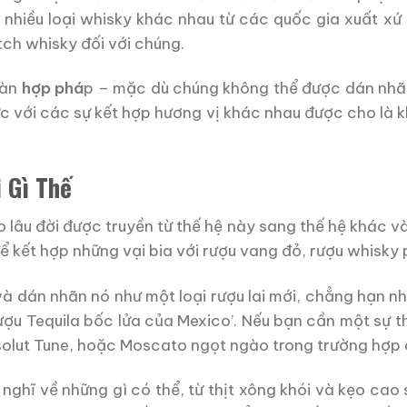
nhiều loại whisky khác nhau từ các quốc gia xuất xứ
tch whisky đối với chúng.
oàn
hợp phá
p – mặc dù chúng không thể được dán nhãn
c với các sự kết hợp hương vị khác nhau được cho là 
 Gì Thế
 lâu đời được truyền từ thế hệ này sang thế hệ khác v
 kết hợp những vại bia với rượu vang đỏ, rượu whisky 
và dán nhãn nó như một loại rượu lai mới, chẳng hạn nh
u Tequila bốc lửa của Mexico’. Nếu bạn cần một sự th
bsolut Tune, hoặc Moscato ngọt ngào trong trường hợp 
 nghĩ về những gì có thể, từ thịt xông khói và kẹo ca