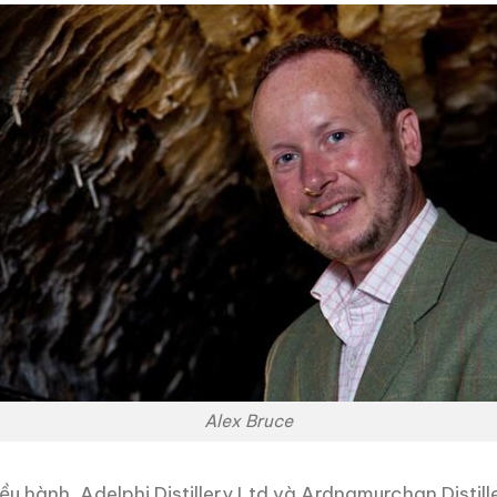
Alex Bruce
ều hành, Adelphi Distillery Ltd và Ardnamurchan Distill