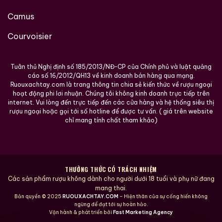
Camus
Courvoisier
Tuân thủ Nghị định số 185/2013/NĐ-CP của Chính phủ và luật quảng
cáo số 16/2012/QH13 về kinh doanh bán hàng qua mạng.
Ruouxachtay.com là trang thông tin chia sẻ kiến thức về rượu ngoại
hoạt động phi lơi nhuận. Chúng tôi không kinh doanh trực tiếp trên
internet. Vui lòng đến trực tiếp đến các cửa hàng và hệ thống siêu thị
rượu ngoại hoặc gọi tới số hotline để được tư vấn. ( giá trên website
chỉ mang tính chất tham khảo)
THƯỞNG THỨC CÓ TRÁCH NHIỆM
Các sản phẩm rượu không dành cho người dưới 18 tuổi và phụ nữ đang
mang thai.
Bản quyền © 2025
RUOUXACHTAY.COM
– Hiện thân của sự cống hiến không
ngừng để đạt tới sự hoàn hảo.
Vận hành & phát triển bởi
Fast Marketing Agency