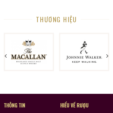
THƯƠNG HIỆU
THÔNG TIN
HIỂU VỀ RƯỢU