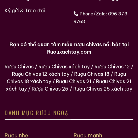
Ký gửi & Trao đổi
Phone/Zalo:
096 373
9768
Bạn có thể quan tâm mẫu rượu chivas nổi bật tại
Ruouxachtay.com
Rượu Chivas
/
Rượu Chivas xách tay
/
Rượu Chivas 12
/
Rượu Chivas 12 xách tay
/
Rượu Chivas 18
/
Rượu
Chivas 18 xách tay
/
Rượu Chivas 21
/
Rượu Chivas 21
xách tay
/
Rượu Chivas 25
/
Rượu Chivas 25 xách tay
DANH MỤC RƯỢU NGOẠI
Rượu nhẹ
Rượu mạnh