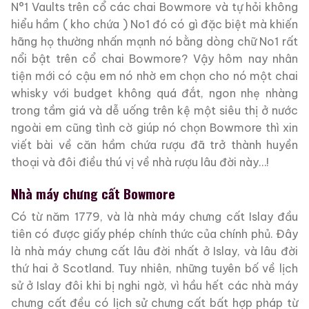
N°1 Vaults trên cổ các chai Bowmore và tự hỏi không
hiểu hầm ( kho chứa ) No1 đó có gì đặc biệt mà khiến
hãng họ thường nhấn mạnh nó bằng dòng chữ No1 rất
nổi bật trên cổ chai Bowmore? Vậy hôm nay nhân
tiện mới có cậu em nó nhờ em chọn cho nó một chai
whisky với budget không quá đắt, ngon nhẹ nhàng
trong tầm giá và dễ uống trên kệ một siêu thị ở nước
ngoài em cũng tình cờ giúp nó chọn Bowmore thì xin
viết bài về căn hầm chứa rượu đã trở thành huyền
thoại và đôi điều thú vị về nhà rượu lâu đời này…!
Nhà máy chưng cất Bowmore
Có từ năm 1779, và là nhà máy chưng cất Islay đầu
tiên có được giấy phép chính thức của chính phủ. Đây
là nhà máy chưng cất lâu đời nhất ở Islay, và lâu đời
thứ hai ở Scotland. Tuy nhiên, những tuyên bố về lịch
sử ở Islay đôi khi bị nghi ngờ, vì hầu hết các nhà máy
chưng cất đều có lịch sử chưng cất bất hợp pháp từ