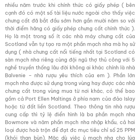
nhiều năm trước khi chính thức có giấy phép ( bên
cạnh đó có một số tài liệu nước ngoài cho thấy việc
chưng cất đã bắt đầu sớm hơn gần mười năm so với
thời điểm hãng có giấy phép chưng cất chính thức ).
Họ là một trong số ít các nhà máy chưng cất của
Scotland vẫn tự tạo ra một phần mạch nha mà họ sử
dụng ( nhà chưng cất nổi tiếng nhất tại Scotland có
sàn mạch nha riêng cùng đội ngũ thợ thủ công với 5
nghề truyền thống lâu đời không ai khác chính là nhà
Balvenie – nhà rượu yêu thích của em ). Phần lớn
mạch nha được sử dụng trong vùng hay được các nhà
chưng cất trong vùng mua từ nơi khác, có thể bao
gồm cả Port Ellen Maltings ở phía nam của đảo Islay
hoặc từ đất liền Scotland. Theo thông tin nhà rượu
cung cấp thì tỷ lệ điển hình là ba phần mạch nha
Bowmore và năm phần mạch nha nhập khẩu, cả hai
loại được hoà trộn để đạt đc mục tiêu chỉ số 25 PPM
(khói than bùn). Mặc dù việc ủ mạch nha cho lúa