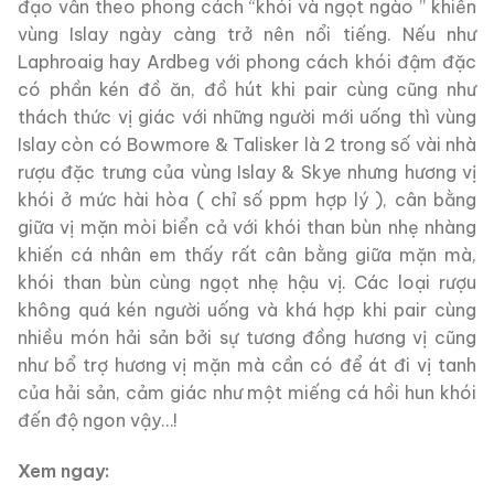
đạo vẫn theo phong cách “khói và ngọt ngào ” khiến
vùng Islay ngày càng trở nên nổi tiếng. Nếu như
Laphroaig hay Ardbeg với phong cách khói đậm đặc
có phần kén đồ ăn, đồ hút khi pair cùng cũng như
thách thức vị giác với những người mới uống thì vùng
Islay còn có Bowmore & Talisker là 2 trong số vài nhà
rượu đặc trưng của vùng Islay & Skye nhưng hương vị
khói ở mức hài hòa ( chỉ số ppm hợp lý ), cân bằng
giữa vị mặn mòi biển cả với khói than bùn nhẹ nhàng
khiến cá nhân em thấy rất cân bằng giữa mặn mà,
khói than bùn cùng ngọt nhẹ hậu vị. Các loại rượu
không quá kén người uống và khá hợp khi pair cùng
nhiều món hải sản bởi sự tương đồng hương vị cũng
như bổ trợ hương vị mặn mà cần có để át đi vị tanh
của hải sản, cảm giác như một miếng cá hồi hun khói
đến độ ngon vậy…!
Xem ngay: