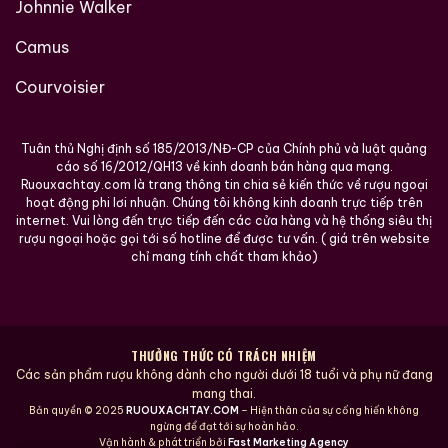
Johnnie Walker
Camus
Courvoisier
Tuân thủ Nghị định số 185/2013/NĐ-CP của Chính phủ và luật quảng
cáo số 16/2012/QH13 về kinh doanh bán hàng qua mạng.
Ruouxachtay.com là trang thông tin chia sẻ kiến thức về rượu ngoại
hoạt động phi lơi nhuận. Chúng tôi không kinh doanh trực tiếp trên
internet. Vui lòng đến trực tiếp đến các cửa hàng và hệ thống siêu thị
rượu ngoại hoặc gọi tới số hotline để được tư vấn. ( giá trên website
chỉ mang tính chất tham khảo)
THƯỞNG THỨC CÓ TRÁCH NHIỆM
Các sản phẩm rượu không dành cho người dưới 18 tuổi và phụ nữ đang
mang thai.
Bản quyền © 2025
RUOUXACHTAY.COM
– Hiện thân của sự cống hiến không
ngừng để đạt tới sự hoàn hảo.
Vận hành & phát triển bởi
Fast Marketing Agency