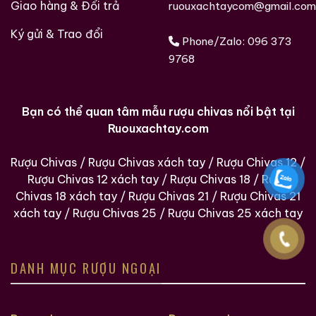
Giao hàng & Đổi trả
ruouxachtaycom@gmail.com
Ký gửi & Trao đổi
Phone/Zalo:
096 373
9768
Bạn có thể quan tâm mẫu rượu chivas nổi bật tại
Ruouxachtay.com
Rượu Chivas
/
Rượu Chivas xách tay
/
Rượu Chivas 12
/
Rượu Chivas 12 xách tay
/
Rượu Chivas 18
/
Rượu
Chivas 18 xách tay
/
Rượu Chivas 21
/
Rượu Chivas 21
xách tay
/
Rượu Chivas 25
/
Rượu Chivas 25 xách tay
DANH MỤC RƯỢU NGOẠI