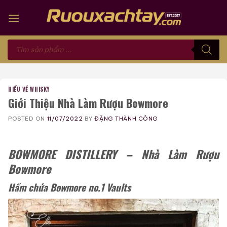
Skip
to
content
Tìm
kiếm
sản
phẩm
HIỂU VỀ WHISKY
Giới Thiệu Nhà Làm Rượu Bowmore
POSTED ON
11/07/2022
BY
ĐẶNG THÀNH CÔNG
BOWMORE DISTILLERY – Nhà Làm Rượu
Bowmore
Hầm chứa Bowmore no.1 Vaults