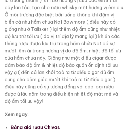
là trưởng thành ). Khi đó hương vị của các este trái
cây lan tỏa, tạo cho rượu whisky một hương vị êm dịu.
Ở môi trường đặc biệt bởi luồng không khí đậm vị
biển cả như hầm chứa No1 Bowmore ( điều này có
giống như ở Talisker ) lại thêm độ ẩm cũng như nhiệt
độ lưu trữ tối ưu ( do vị trí địa lý mang lại ) khiến các
thùng rượu được lưu trữ trong hầm chứa No1 có sự
mướt, êm ái trong hương vị do độ ẩm, nhiệt độ tối ưu
của hầm chứa này. Giống như một điếu cigar được
đảm bảo độ ẩm & nhiệt độ bảo quản ổn định tối ưu
vậy ạ ( đến cả làn khói toả ra từ điếu cigar đủ ẩm
cũng cho cảm giác mướt khi toả ra từ điếu cigar )
điều này cũng có sự tương đồng với các loại rượu
được ủ lâu năm trong điều kiện nhiệt độ mát mẻ và
độ ẩm tối ưu vậy!
Xem ngay:
Bảng giá rượu Chivas