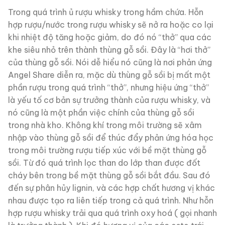
Trong quá trình ủ rượu whisky trong hầm chứa. Hỗn
hợp rượu/nước trong rượu whisky sẽ nở ra hoặc co lại
khi nhiệt độ tăng hoặc giảm, do đó nó “thở” qua các
khe siêu nhỏ trên thành thùng gỗ sồi. Đây là “hơi thở”
của thùng gỗ sồi. Nói dễ hiểu nó cũng là nơi phản ứng
Angel Share diễn ra, mặc dù thùng gỗ sồi bị mất một
phần rượu trong quá trình “thở”, nhưng hiệu ứng “thở”
là yếu tố cơ bản sự trưởng thành của rượu whisky, và
nó cũng là một phần việc chính của thùng gỗ sồi
trong nhà kho. Không khí trong môi trường sẽ xâm
nhập vào thùng gỗ sồi để thúc đẩy phản ứng hóa học
trong môi trường rượu tiếp xúc với bề mặt thùng gỗ
sồi. Từ đó quá trình lọc than do lớp than được đốt
cháy bên trong bề mặt thùng gỗ sồi bắt đầu. Sau đó
đến sự phân hủy lignin, và các hợp chất hương vị khác
nhau được tạo ra liên tiếp trong cả quá trình. Như hỗn
hợp rượu whisky trải qua quá trình oxy hoá ( gọi nhanh