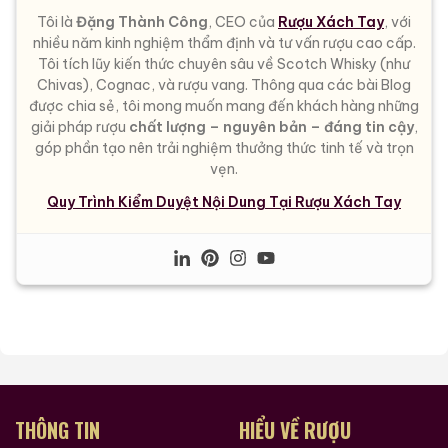
Tôi là
Đặng Thành Công
, CEO của
Rượu Xách Tay
, với
nhiều năm kinh nghiệm thẩm định và tư vấn rượu cao cấp.
Tôi tích lũy kiến thức chuyên sâu về Scotch Whisky (như
Chivas), Cognac, và rượu vang. Thông qua các bài Blog
được chia sẻ, tôi mong muốn mang đến khách hàng những
giải pháp rượu
chất lượng – nguyên bản – đáng tin cậy
,
góp phần tạo nên trải nghiệm thưởng thức tinh tế và trọn
vẹn.
Quy Trình Kiểm Duyệt Nội Dung Tại Rượu Xách Tay
THÔNG TIN
HIỂU VỀ RƯỢU