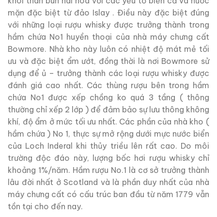
khói than bùn hài hoà với các yếu tố biển cả và nước
mặn đặc biệt từ đảo Islay . Điều này đặc biệt đúng
với những loại rượu whisky được trưởng thành trong
hầm chứa No1 huyền thoại của nhà máy chưng cất
Bowmore. Nhà kho này luôn có nhiệt độ mát mẻ tối
ưu và đặc biệt ẩm ướt, đồng thời là nơi Bowmore sử
dụng để ủ – trưởng thành các loại rượu whisky được
đánh giá cao nhất. Các thùng rượu bên trong hầm
chứa No1 được xếp chồng ko quá 3 tầng ( thông
thường chỉ xếp 2 lớp ) để đảm bảo sự lưu thông không
khí, độ ẩm ở mức tối ưu nhất. Các phần của nhà kho (
hầm chứa ) No 1, thực sự mở rộng dưới mực nước biển
của Loch Inderal khi thủy triều lên rất cao. Do môi
trường độc đáo này, lượng bốc hơi rượu whisky chỉ
khoảng 1%/năm. Hầm rượu No.1 là cơ sở trưởng thành
lâu đời nhất ở Scotland và là phần duy nhất của nhà
máy chưng cất có cấu trúc ban đầu từ năm 1779 vẫn
tồn tại cho đến nay.