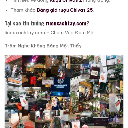
Tìm hiểu về dòng
Rượu Chivas 21
sang trọng.
Tham khảo
Bảng giá rượu Chivas 25
.
Tại sao tin tưởng
ruouxachtay.com
?
Ruouxachtay.com – Cham Vào Đam Mê
Trăm Nghe Không Bằng Một Thấy