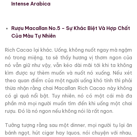
Intense Arabica
Rượu Macallan No.5 – Sự Khác Biệt Và Hợp Chất
Của Màu Tự Nhiên
Rich Cacao lại khác. Uống, không nuốt ngay mà ngậm
nó trong miệng, ta sẽ thấy hương vị thơm ngon của
nó vẫn giữ như vậy, vẫn kéo dài mãi tới khi ta không
kìm được sự thèm muốn và nuốt nó xuống. Nếu xét
theo quan điểm của một người uống khó tính thì phải
thừa nhận rằng chai Macallan Rich Cacao này không
có gì quá nổi bật. Tuy nhiên, nó có một cái mà đa
phần mà mọi người muốn tìm đến khi uống một chai
rượu. Đó là nó ngon nếu không nói là rất ngon.
Tưởng tượng rằng sau một dinner, mọi người tụ lại ăn
bánh ngọt, hút cigar hay Iquos, nói chuyện với nhau,