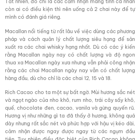
Tất nhiên, đó chỉ là các cảm nhận mang tính cá nhân
còn ai có điều kiện thì nên uống cả 2 chai này để tự
mình có đánh giá riêng.
Macallan nổi tiếng từ rất lâu về việc dùng các phương
pháp và cách quản lý chất lượng siêu hạng để sản
xuất ra các chai whisky hạng nhất. Dù có các ý kiến
rằng Macallan ngày nay có chất lượng và độ ngon
thua xa Macallan ngày xưa nhưng vẫn phải công nhận
rằng các chai Macallan ngày nay vẫn có chất lượng
hàng đầu, dù cho chỉ là các chai 12, 15 và 18.
Rich Cacao cho ta một sự bất ngờ. Mùi hương sắc nét
và ngọt ngào của nho khô, rum nho, trái cây sấy khô,
quế, chocolate đen, cacao, vanila và gừng quyến rũ.
Hương vị như những gì ta đã thấy ở hương, không quá
dày nhưng rất sắc nét và phức hợp với hậu vị kéo dài,
cảm nhận được ngay được ngay từ các ngụm đầu
tiên. Tuy nhiên điều đặc biệt của Rich Cacao không