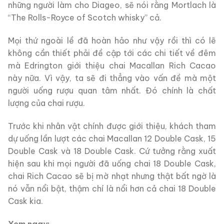
những người làm cho Diageo, sẽ nói rằng Mortlach là
“The Rolls-Royce of Scotch whisky” cả.
Mọi thứ ngoài lề đã hoàn hảo như vậy rồi thì có lẽ
không cần thiết phải đề cập tới các chi tiết về đêm
mà Edrington giới thiệu chai Macallan Rich Cacao
này nữa. Vì vậy, ta sẽ đi thẳng vào vấn đề mà một
người uống rượu quan tâm nhất. Đó chính là chất
lượng của chai rượu.
Trước khi nhân vật chính được giới thiệu, khách tham
dự uống lần lượt các chai Macallan 12 Double Cask, 15
Double Cask và 18 Double Cask. Cứ tưởng rằng xuất
hiện sau khi mọi người đã uống chai 18 Double Cask,
chai Rich Cacao sẽ bị mờ nhạt nhưng thật bất ngờ là
nó vẫn nổi bật, thậm chí là nổi hơn cả chai 18 Double
Cask kia.
Xem ngay: