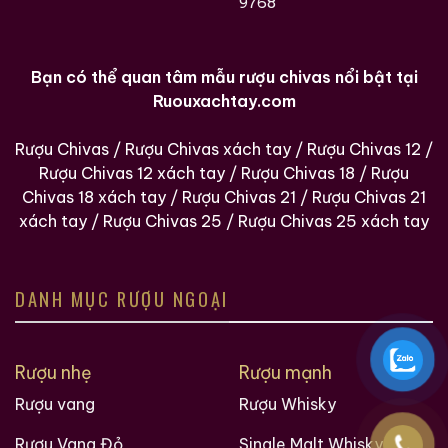
9768
Bạn có thể quan tâm mẫu rượu chivas nổi bật tại
Ruouxachtay.com
Rượu Chivas
/
Rượu Chivas xách tay
/
Rượu Chivas 12
/
Rượu Chivas 12 xách tay
/
Rượu Chivas 18
/
Rượu
Chivas 18 xách tay
/
Rượu Chivas 21
/
Rượu Chivas 21
xách tay
/
Rượu Chivas 25
/
Rượu Chivas 25 xách tay
DANH MỤC RƯỢU NGOẠI
Rượu nhẹ
Rượu mạnh
Rượu vang
Rượu Whisky
Rượu Vang Đỏ
Single Malt Whisky