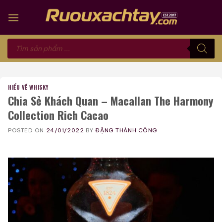
Skip
to
content
Tìm
kiếm
sản
phẩm
HIỂU VỀ WHISKY
Chia Sẻ Khách Quan – Macallan The Harmony
Collection Rich Cacao
POSTED ON
24/01/2022
BY
ĐẶNG THÀNH CÔNG