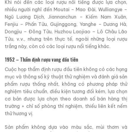
Khi nói đến các loại rượu nổi tiếng được lựa chọn,
nhiều người nghĩ đến Moutai – Mao Đài, Wulliangye –
Ngũ Lương Dịch, Jiannanchun – Kiếm Nam Xuân,
Fenjiu – Phấn Tửu, Gujinggong, Yanghe – Dương Hà,
Dongjiu – Đông Tửu, Huzhou Laojiao – Lô Châu Lão
Tửu, v.v., nhưng trên thực tế, ngoài những loại rượu
trắng này, còn có các loại rượu nổi tiếng khác.
1952 – Thẩm định rượu vang đầu tiên
Cuộc họp thẩm định rượu đầu tiên không có các hạng
mục và thông số kỹ thuật thử nghiệm và đánh giá sản
phẩm rượu thống nhất, không có phương pháp thử
nghiệm tiêu chuẩn, điều kiện tương đối kém, lựa chọn
cơ bản được lựa chọn theo doanh số bán hàng thị
trường + chỉ số phòng thí nghiệm, thiếu liên kết nếm
thử hương vị.
Sản phẩm không dựa vào màu sắc, mùi thơm và