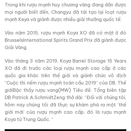
Trong khi rượu mạnh huy chương vàng đang dần được
mọi người biết đến, Changyu đã tái tạo lại loạt rượu
mạnh Keya và giành được nhiều giải thưởng quốc tế:
Vào năm 2015, rượu mạnh Koya XO đã có mặt ở đó
BrusselsInternational Spirits Grand Prix đã giành được
Giải Vàng.
Vào tháng 3 năm 2019, Koya Barrel Storage 15 Years
XO đã đi trước các loại rượu mạnh cao cấp ở các
quốc gia khác trên thế giới và giành chức vô địch
“Cuộc thi nếm rượu mạnh toàn cầu 2019” của DB. Thế
giớiBậc thầy rượu vang(MW) Tiêu đề: Tổng biên tập
DB Patrick A.SchmidtZeng thở dài: “Đối với chúng tôi,
hôm nay chúng tôi đã thực sự khám phá ra một ‘thế
giới mới’ của rượu mạnh cao cấp, đó là rượu mạnh
Koya từ Trung Quốc. ”