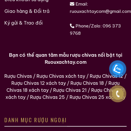
Email:
Giao hàng & Đổi trả
ruouxachtaycom@gmail.com
Ký gửi & Trao đổi
Phone/Zalo:
096 373
9768
Bạn có thể quan tâm mẫu rượu chivas nổi bật tại
Ruouxachtay.com
Rượu Chivas
/
Rượu Chivas xách tay
/
Rượu Chivas 12
/
Rượu Chivas 12 xách tay
/
Rượu Chivas 18
/
Rượu
Chivas 18 xách tay
/
Rượu Chivas 21
/
Rượu Chivas 21
xách tay
/
Rượu Chivas 25
/
Rượu Chivas 25 xách tay
DANH MỤC RƯỢU NGOẠI