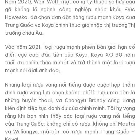
Năm 2020, Wein Wolf, một công ty thuộc sở hữu của
gã khổng lồ ngành công nghiệp nhập khẩu Đức
Hawesko, đã chọn đơn đặt hàng rượu mạnh Koya của
Trung Quốc và Koya chính thức gia nhập thị trườngThị
trường châu Âu。
Vào năm 2021, loại rượu mạnh phiên bản giới hạn cổ
điển cực cao đầu tiên của Koya, Koya XO 30 năm
tuổi, đã chính thức ra mắt và trở thành một loại rượu
mạnh nội địaLãnh đạo。
Những loại rượu vang nổi tiếng được cuộc họp thẩm
định rượu vang lựa chọn không chỉ là rượu mà còn là
những huyền thoại, và Changyu Brandy cũng đang
kiên định tiếp tục danh dự của chính mình. Tôi hy vọng
rằng khi bạn nhìn thấy các loại rượu vang nổi tiếng
của Trung Quốc, không chỉ có rượu, không chỉ Moutai
và Wuliangye, mà còn có rượu mạnh Trung Quốc –
Koya!