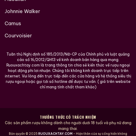
Johnnie Walker
Camus
Courvoisier
Tuân thủ Nghị định số 185/2013/NĐ-CP của Chính phủ và luật quảng
cáo số 16/2012/QH13 về kinh doanh bán hàng qua mạng.
Ruouxachtay.com là trang thông tin chia sẻ kiến thức về rượu ngoại
hoạt động phi lơi nhuận. Chúng tôi không kinh doanh trực tiếp trên
internet. Vui lòng đến trực tiếp đến các cửa hàng và hệ thống siêu thị
rượu ngoại hoặc gọi tới số hotline để được tư vấn. ( giá trên website
chỉ mang tính chất tham khảo)
THƯỞNG THỨC CÓ TRÁCH NHIỆM
Các sản phẩm rượu không dành cho người dưới 18 tuổi và phụ nữ đang
mang thai.
Bản quyền © 2025
RUOUXACHTAY.COM
– Hiện thân của sự cống hiến không