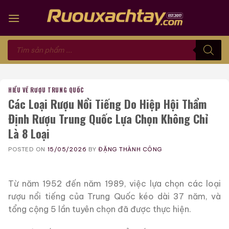
Skip
to
content
Tìm
kiếm
sản
phẩm
HIỂU VỀ RƯỢU TRUNG QUỐC
Các Loại Rượu Nổi Tiếng Do Hiệp Hội Thẩm
Định Rượu Trung Quốc Lựa Chọn Không Chỉ
Là 8 Loại
POSTED ON
15/05/2026
BY
ĐẶNG THÀNH CÔNG
Từ năm 1952 đến năm 1989, việc lựa chọn các loại
rượu nổi tiếng của Trung Quốc kéo dài 37 năm, và
tổng cộng 5 lần tuyên chọn đã được thực hiện.