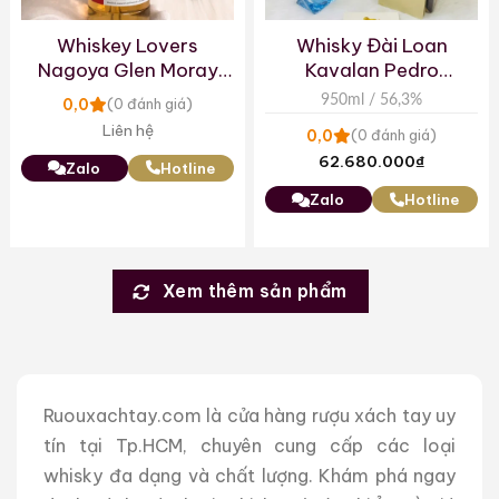
Whiskey Lovers
Whisky Đài Loan
Nagoya Glen Moray
Kavalan Pedro
9yo
Ximenez Sherry Cask
950ml / 56,3%
0,0
(0 đánh giá)
Liên hệ
0,0
(0 đánh giá)
62.680.000
₫
Zalo
Hotline
Zalo
Hotline
Xem thêm sản phẩm
Ruouxachtay.com là cửa hàng rượu xách tay uy
tín tại Tp.HCM, chuyên cung cấp các loại
whisky đa dạng và chất lượng. Khám phá ngay