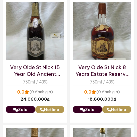
Very Olde St Nick 15
Very Olde St Nick 8
Year Old Ancient
Years Estate Reserve
Reserve Rye Whiskey
Bourbon – Small Label
750ml / 43%
750ml / 43%
0,0
0,0
(0 đánh giá)
(0 đánh giá)
24.060.000
₫
18.800.000
₫
Zalo
Hotline
Zalo
Hotline