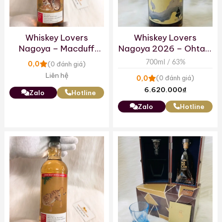
Whiskey Lovers
Whiskey Lovers
Nagoya – Macduff
Nagoya 2026 – Ohtani
15yo
Single Malt Japanese
700ml / 63%
0,0
(0 đánh giá)
Whisky
Liên hệ
0,0
(0 đánh giá)
6.620.000
₫
Zalo
Hotline
Zalo
Hotline