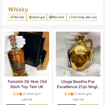
Chivas Xanh Nhật
Whisky
Nổi bật
Đánh giá
Mới nhất
Giá thấp đến cao
Tomatin 36 Year Old
Uisge Beatha Par
Xách Tay Tem UK
Excellence 21yo Single
Malt Scotch Whisky
0,0
0,0
(0 đánh giá)
(0 đánh giá)
Liên hệ
Liên hệ