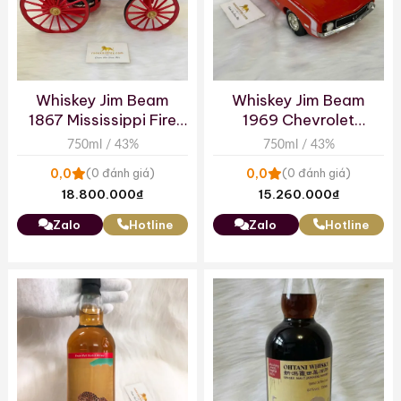
Whiskey Jim Beam
Whiskey Jim Beam
1867 Mississippi Fire
1969 Chevrolet
Engine No313
Camaro SS
750ml / 43%
750ml / 43%
0,0
0,0
(0 đánh giá)
(0 đánh giá)
18.800.000
₫
15.260.000
₫
Zalo
Hotline
Zalo
Hotline