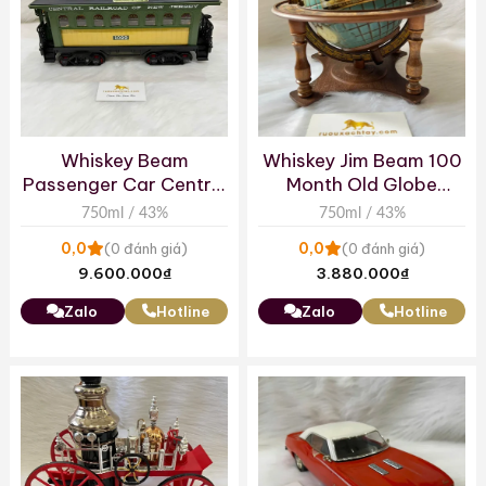
Whiskey Beam
Whiskey Jim Beam 100
Passenger Car Central
Month Old Globe
Railroad Of New Jersey
Decanter
750ml / 43%
750ml / 43%
0,0
0,0
(0 đánh giá)
(0 đánh giá)
9.600.000
₫
3.880.000
₫
Zalo
Hotline
Zalo
Hotline