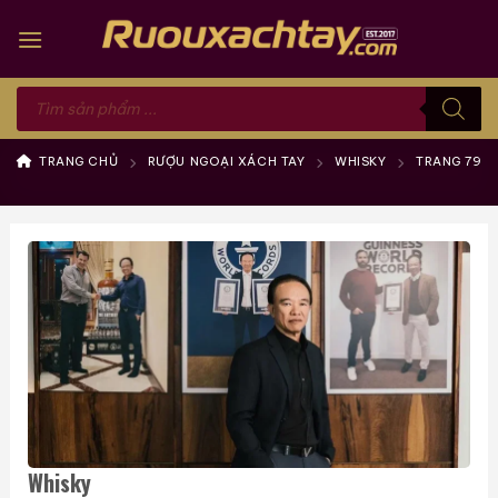
Skip
to
content
Tìm
kiếm
sản
phẩm
TRANG CHỦ
RƯỢU NGOẠI XÁCH TAY
WHISKY
TRANG 79
Whisky