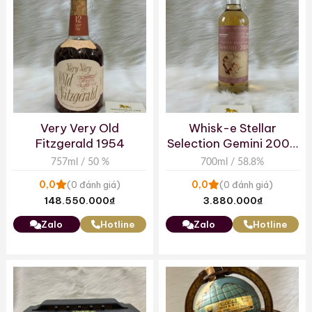
Very Very Old
Whisk-e Stellar
Fitzgerald 1954
Selection Gemini 2008
– Bunnahabhain 9yo
757ml / 50 %
700ml / 58.8%
0,0
0,0
(0 đánh giá)
(0 đánh giá)
148.550.000
₫
3.880.000
₫
Zalo
Hotline
Zalo
Hotline